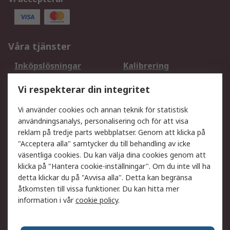
Våra tjänster
Inköpslösningar
Kalibrering
Utökat sortiment
Oljetestning och analys
Vi respekterar din integritet
DesignSpark
Teknisk Support
Ditt lokala säljteam
Exportlösningar
Vi använder cookies och annan teknik för statistisk
användningsanalys, personalisering och för att visa
reklam på tredje parts webbplatser. Genom att klicka på
Support
"Acceptera alla" samtycker du till behandling av icke
Få hjälp
Retur av varor
väsentliga cookies. Du kan välja dina cookies genom att
klicka på "Hantera cookie-inställningar". Om du inte vill ha
Leverans
Spåra din order
detta klickar du på "Avvisa alla". Detta kan begränsa
Begär en fakturakopi
Fördelar med RS-konto
åtkomsten till vissa funktioner. Du kan hitta mer
Betalningsalternativ
Okdo
information i vår
cookie policy
.
Om RS