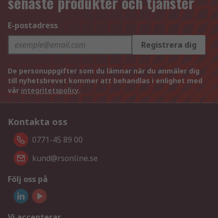
senaste produkter och tjänster
E-postadress
Registrera dig
De personuppgifter som du lämnar när du anmäler dig
till nyhetsbrevet kommer att behandlas i enlighet med
vår
integritetspolicy
.
Kontakta oss
0771-45 89 00
kund@rsonline.se
Följ oss på
Vi accepterar