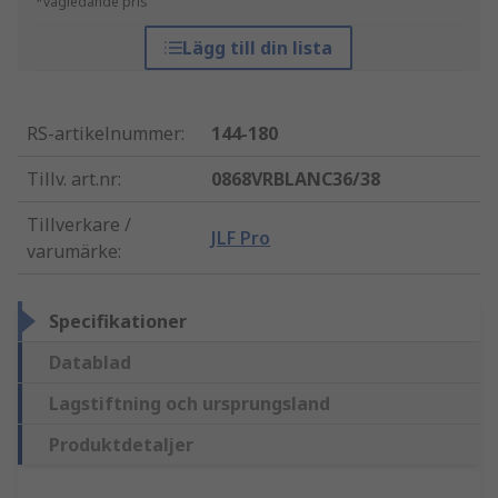
*vägledande pris
Lägg till din lista
RS-artikelnummer
:
144-180
Tillv. art.nr
:
0868VRBLANC36/38
Tillverkare /
JLF Pro
varumärke
:
Specifikationer
Datablad
Lagstiftning och ursprungsland
Produktdetaljer