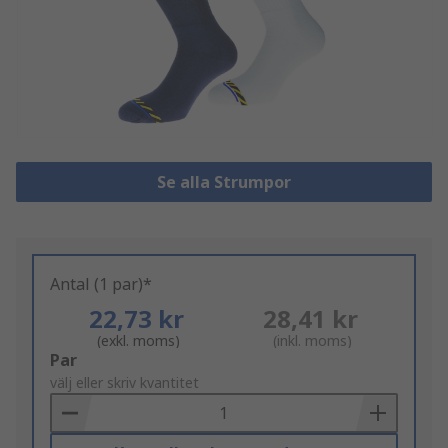
Se alla Strumpor
Antal (1 par)*
22,73 kr
28,41 kr
(exkl. moms)
(inkl. moms)
Add
Par
to
välj eller skriv kvantitet
Basket