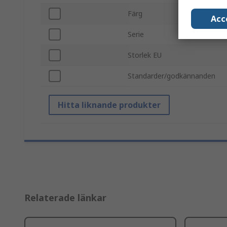
Färg
Acc
Serie
Storlek EU
Standarder/godkännanden
Hitta liknande produkter
Relaterade länkar