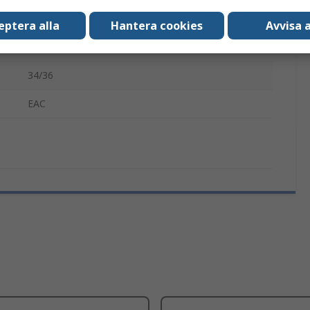
Vit
eptera alla
Hantera cookies
Avvisa a
8216B
34/36
EAC