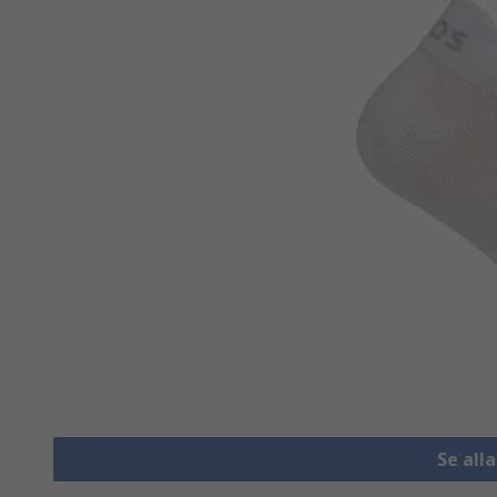
Se all