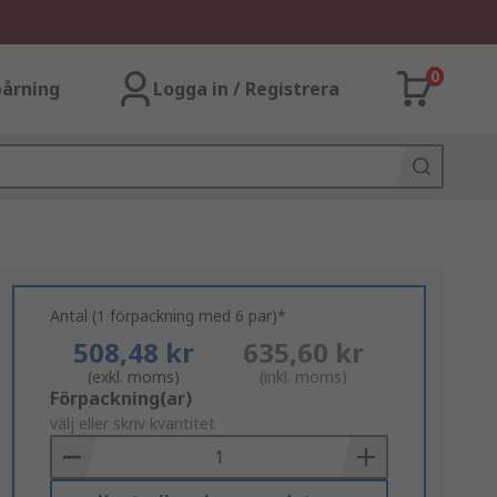
0
årning
Logga in / Registrera
Antal (1 förpackning med 6 par)*
508,48 kr
635,60 kr
(exkl. moms)
(inkl. moms)
Add
Förpackning(ar)
to
välj eller skriv kvantitet
Basket