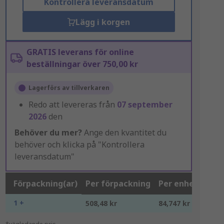
Kontrollera leveransdatum
Lägg i korgen
GRATIS leverans för online
beställningar över 750,00 kr
Lagerförs av tillverkaren
Redo att levereras från
07 september
2026
den
Behöver du mer?
Ange den kvantitet du
behöver och klicka på "Kontrollera
leveransdatum"
Förpackning(ar)
Per förpackning
Per enhet*
1 +
508,48 kr
84,747 kr