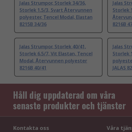
Jalas Strumpor, Storlek 34/36,
Jalas St
Storlek 1.5/3, Svart Återvunnen
Storlek 
polyester, Tencel Modal, Elastan
Återvunn
8215B 34/36
8216B 4
Jalas Strumpor, Storlek 40/41,
Jalas St
Storlek 6.5/7, Vit Elastan, Tencel
Storlek 
Modal, Återvunnen polyester
polyeste
8216B 40/41
JALAS 8
Håll dig uppdaterad om våra
senaste produkter och tjänster
Kontakta oss
Våra tjän