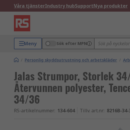
Våra tjänster
Industry hub
Support
Nya produkter
Meny
Sök efter MPN
/
Personlig skyddsutrustning och arbetskläder
/
Arb
Jalas Strumpor, Storlek 34/
Återvunnen polyester, Tenc
34/36
RS-artikelnummer
:
134-604
Tillv. art.nr
:
8216B-34-