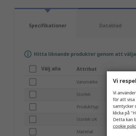
Specifikationer
Datablad
Hitta liknande produkter genom att välja e
Välj alla
Attribut
Vi respe
Varumärke
Vi använder
Storlek
för att vis
samtycker d
Produkttyp
klicka på "H
Storlek UK
Detta kan b
cookie poli
Material