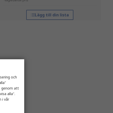
*vägledande pris
Lägg till din lista
isering och
lla"
es genom att
isa alla".
 i vår