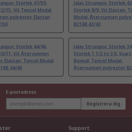
rumpor, Storlek 47/50,
Jalas Strumpor, Storlek 42
12/15, Vit Tencel Modal,
Storlek 8/9, Vit Elastan, 
en polyester, Elastan
Modal, Återvunnen polye
7/50
8216B 42/43
rumpor, Storlek 44/46,
Jalas Strumpor, Storlek 34
10/11, Vit Återvunnen
Storlek 1 1/2 to 3 6, Svart
r, Elastan, Tencel Modal
Bomull, Tencel Modal,
216B 44/46
Återvunnen polyester 82
E-postadress
Registrera dig
ster
Support