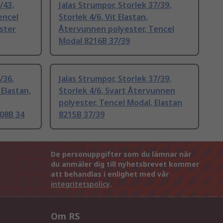
/43,
Jalas Strumpor, Storlek 37/39,
Tencel
Storlek 4/6, Vit Elastan,
ster
Återvunnen polyester, Tencel
Modal 8216B 37/39
/36,
Jalas Strumpor, Storlek 37/39,
 Elastan,
Storlek 4/6, Svart Återvunnen
polyester, Tencel Modal, Elastan
08B 34
8215B 37/39
De personuppgifter som du lämnar när
du anmäler dig till nyhetsbrevet kommer
att behandlas i enlighet med vår
integritetspolicy
.
Om RS