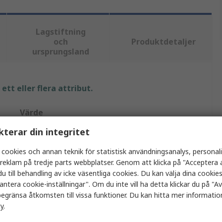
Lagstiftning
och
Produktdetaljer
ursprungsland
tt eller flera attribut.
Värde
kterar din integritet
Jalas
 cookies och annan teknik för statistisk användningsanalys, personal
34/36
a reklam på tredje parts webbplatser. Genom att klicka på "Acceptera a
u till behandling av icke väsentliga cookies. Du kan välja dina cooki
Strumpor
antera cookie-inställningar". Om du inte vill ha detta klickar du på "Avv
1.5/3
egränsa åtkomsten till vissa funktioner. Du kan hitta mer information
cy
.
Återvunnen polyester, Tencel Modal, Elastan