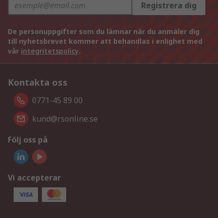
Registrera dig
De personuppgifter som du lämnar när du anmäler dig
till nyhetsbrevet kommer att behandlas i enlighet med
vår
integritetspolicy
.
Kontakta oss
0771-45 89 00
kund@rsonline.se
Följ oss på
Vi accepterar