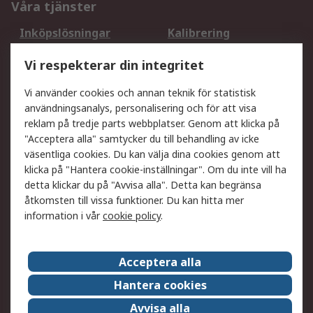
Våra tjänster
Inköpslösningar
Kalibrering
Utökat sortiment
Oljetestning och analys
Vi respekterar din integritet
DesignSpark
Teknisk Support
Ditt lokala säljteam
Exportlösningar
Vi använder cookies och annan teknik för statistisk
användningsanalys, personalisering och för att visa
reklam på tredje parts webbplatser. Genom att klicka på
Support
"Acceptera alla" samtycker du till behandling av icke
Få hjälp
Retur av varor
väsentliga cookies. Du kan välja dina cookies genom att
klicka på "Hantera cookie-inställningar". Om du inte vill ha
Leverans
Spåra din order
detta klickar du på "Avvisa alla". Detta kan begränsa
Begär en fakturakopi
Fördelar med RS-konto
åtkomsten till vissa funktioner. Du kan hitta mer
Betalningsalternativ
Okdo
information i vår
cookie policy
.
Om RS
Acceptera alla
Om RS
Försäljningsvillkor
Hantera cookies
Det juridiska
Press Centre
Avvisa alla
Jobba hos RS
ESG