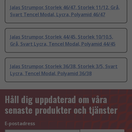
Jalas Strumpor, Storlek 46/47, Storlek 11/12, Grå,
Svart Tencel Modal, Lycra, Polyamid 46/47
Jalas Strumpor, Storlek 44/45, Storlek 10/10.5,
Grå, Svart Lycra, Tencel Modal, Polyamid 44/45
Jalas Strumpor, Storlek 36/38, Storlek 3/5, Svart
Lycra, Tencel Modal, Polyamid 36/38
Håll dig uppdaterad om våra
senaste produkter och tjänster
E-postadress