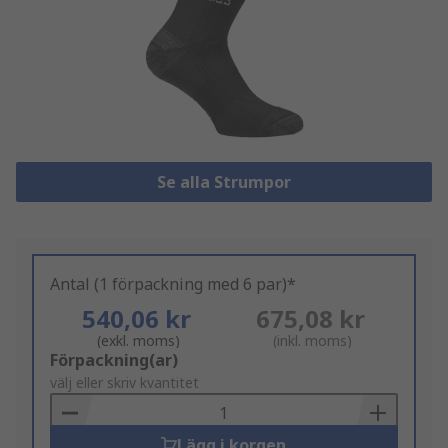
Se alla Strumpor
Antal (1 förpackning med 6 par)*
540,06 kr
675,08 kr
(exkl. moms)
(inkl. moms)
Add
Förpackning(ar)
to
välj eller skriv kvantitet
Basket
Lägg i korgen