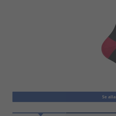
Se all