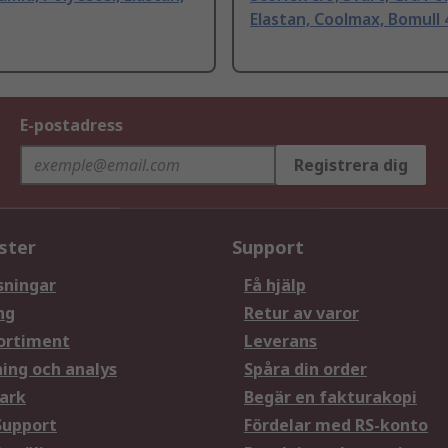
Elastan, Coolmax, Bomull 
E-postadress
Registrera dig
ster
Support
sningar
Få hjälp
ng
Retur av varor
ortiment
Leverans
ning och analys
Spåra din order
ark
Begär en fakturakopi
Support
Fördelar med RS-konto