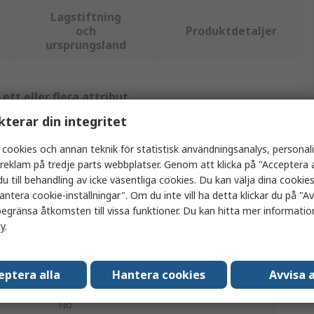
Lagstiftning
och
Produktdetaljer
ursprungsland
tt eller flera attribut.
kterar din integritet
Värde
 cookies och annan teknik för statistisk användningsanalys, personal
Jalas
a reklam på tredje parts webbplatser. Genom att klicka på "Acceptera a
u till behandling av icke väsentliga cookies. Du kan välja dina cooki
Strumpor
antera cookie-inställningar". Om du inte vill ha detta klickar du på "Avv
egränsa åtkomsten till vissa funktioner. Du kan hitta mer information
42/43
cy
.
Aramid, Elastan, Polyester, Viskos,
eptera alla
Hantera cookies
Avvisa a
Svart
No