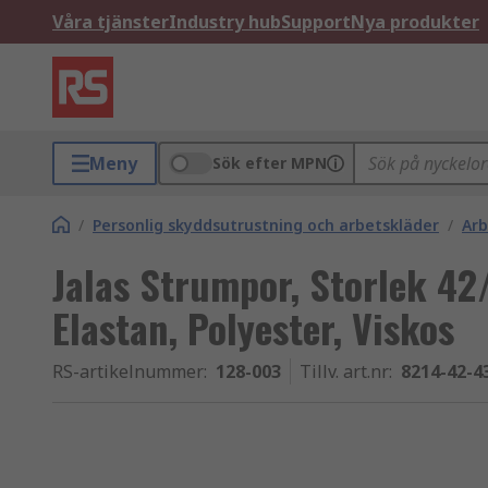
Våra tjänster
Industry hub
Support
Nya produkter
Meny
Sök efter MPN
/
Personlig skyddsutrustning och arbetskläder
/
Arb
Jalas Strumpor, Storlek 42
Elastan, Polyester, Viskos
RS-artikelnummer
:
128-003
Tillv. art.nr
:
8214-42-4