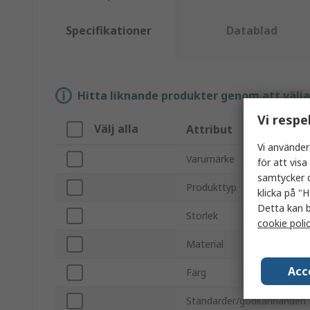
Specifikationer
Datablad
Hitta liknande produkter genom att välja e
Vi respe
Välj alla
Attribut
Vi använder
Varumärke
för att vis
samtycker d
Produkttyp
klicka på "H
Detta kan b
Storlek
cookie poli
Material
Acc
Färg
Standarder/godkännanden