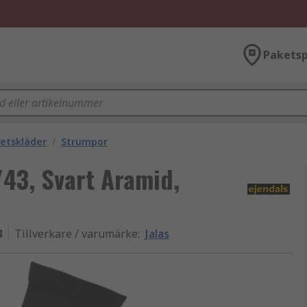
Paketsp
etskläder
/
Strumpor
/43, Svart Aramid,
3
Tillverkare / varumärke
:
Jalas