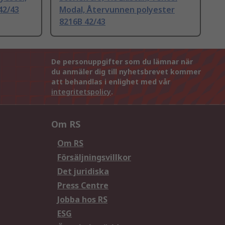
42/43
Modal, Återvunnen polyester
8216B 42/43
De personuppgifter som du lämnar när
du anmäler dig till nyhetsbrevet kommer
att behandlas i enlighet med vår
integritetspolicy
.
Om RS
Om RS
Försäljningsvillkor
Det juridiska
Press Centre
Jobba hos RS
ESG