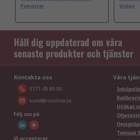
Polyester
Viskos
Håll dig uppdaterad om våra
senaste produkter och tjänster
Kontakta oss
Våra tjän
0771-45 89 00
Inköpslö
Kalibreri
kund@rsonline.se
Utökat s
Följ oss på
Oljetest
DesignSp
Teknisk 
Vi accepterar