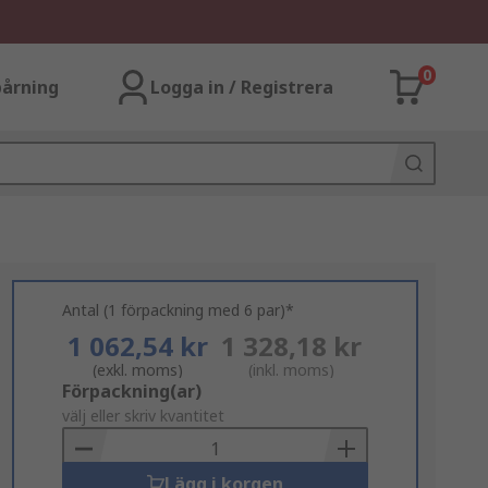
0
årning
Logga in / Registrera
Antal (1 förpackning med 6 par)*
1 062,54 kr
1 328,18 kr
(exkl. moms)
(inkl. moms)
Add
Förpackning(ar)
to
välj eller skriv kvantitet
Basket
Lägg i korgen