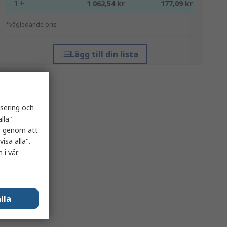
1 +
1 062,54 kr
177,09 kr
*vägledande pris
Lägg till din lista
isering och
lla"
es genom att
isa alla".
 i vår
lla