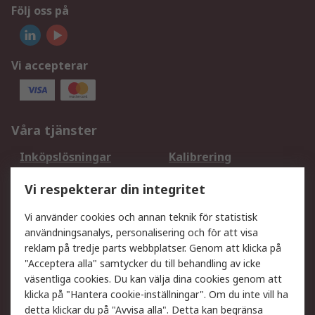
Följ oss på
Vi accepterar
Våra tjänster
Inköpslösningar
Kalibrering
Utökat sortiment
Oljetestning och analys
Vi respekterar din integritet
DesignSpark
Teknisk Support
Ditt lokala säljteam
Exportlösningar
Vi använder cookies och annan teknik för statistisk
användningsanalys, personalisering och för att visa
reklam på tredje parts webbplatser. Genom att klicka på
Support
"Acceptera alla" samtycker du till behandling av icke
Få hjälp
Retur av varor
väsentliga cookies. Du kan välja dina cookies genom att
klicka på "Hantera cookie-inställningar". Om du inte vill ha
Leverans
Spåra din order
detta klickar du på "Avvisa alla". Detta kan begränsa