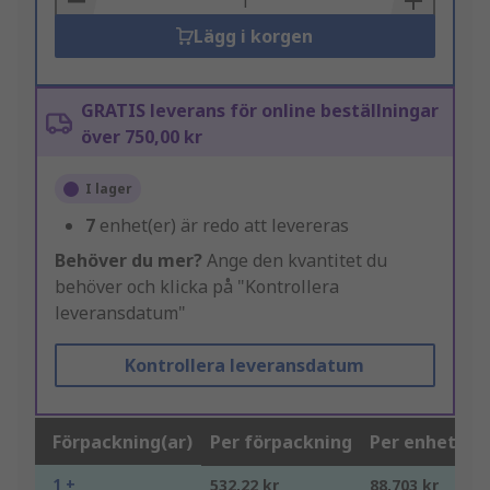
Lägg i korgen
GRATIS leverans för online beställningar
över 750,00 kr
I lager
7
enhet(er) är redo att levereras
Behöver du mer?
Ange den kvantitet du
behöver och klicka på "Kontrollera
leveransdatum"
Kontrollera leveransdatum
Förpackning(ar)
Per förpackning
Per enhet*
1 +
532,22 kr
88,703 kr