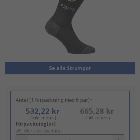
Se alla Strumpor
Antal (1 förpackning med 6 par)*
532,22 kr
665,28 kr
(exkl. moms)
(inkl. moms)
Add
Förpackning(ar)
to
välj eller skriv kvantitet
Basket