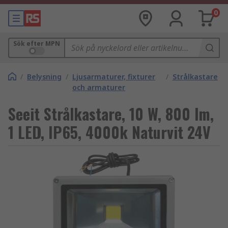
0
Sök efter MPN
/
Belysning
/
Ljusarmaturer, fixturer
/
Strålkastare
och armaturer
Seeit Strålkastare, 10 W, 800 lm,
1 LED, IP65, 4000k Naturvit 24V