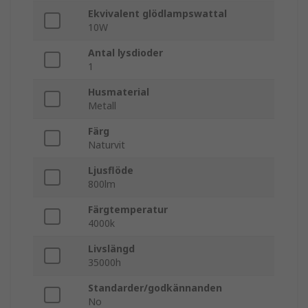
Ekvivalent glödlampswattal
10W
Antal lysdioder
1
Husmaterial
Metall
Färg
Naturvit
Ljusflöde
800lm
Färgtemperatur
4000k
Livslängd
35000h
Standarder/godkännanden
No