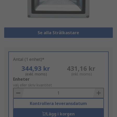
Se alla Strålkastare
Antal (1 enhet)*
344,93 kr
431,16 kr
(exkl. moms)
(inkl. moms)
Add
Enheter
to
välj eller skriv kvantitet
Basket
Kontrollera leveransdatum
Lägg i korgen