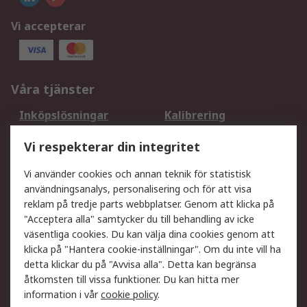
Vi accepterar
Våra tjänster
Inköpslösningar
Kalibrering
Utökat sortiment
Oljetestning och analys
Vi respekterar din integritet
DesignSpark
Teknisk Support
Ditt lokala säljteam
Exportlösningar
Vi använder cookies och annan teknik för statistisk
användningsanalys, personalisering och för att visa
reklam på tredje parts webbplatser. Genom att klicka på
Support
"Acceptera alla" samtycker du till behandling av icke
Få hjälp
Retur av varor
väsentliga cookies. Du kan välja dina cookies genom att
klicka på "Hantera cookie-inställningar". Om du inte vill ha
Leverans
Spåra din order
detta klickar du på "Avvisa alla". Detta kan begränsa
Begär en fakturakopi
Fördelar med RS-konto
åtkomsten till vissa funktioner. Du kan hitta mer
Betalningsalternativ
Okdo
information i vår
cookie policy
.