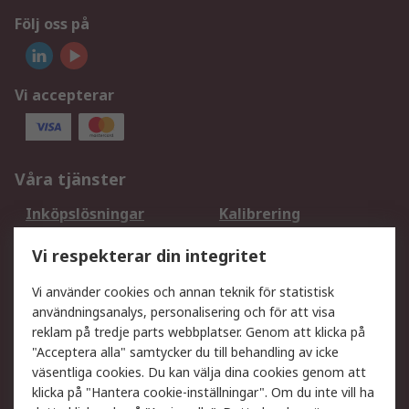
Följ oss på
Vi accepterar
Våra tjänster
Inköpslösningar
Kalibrering
Utökat sortiment
Oljetestning och analys
Vi respekterar din integritet
DesignSpark
Teknisk Support
Ditt lokala säljteam
Exportlösningar
Vi använder cookies och annan teknik för statistisk
användningsanalys, personalisering och för att visa
reklam på tredje parts webbplatser. Genom att klicka på
Support
"Acceptera alla" samtycker du till behandling av icke
Få hjälp
Retur av varor
väsentliga cookies. Du kan välja dina cookies genom att
klicka på "Hantera cookie-inställningar". Om du inte vill ha
Leverans
Spåra din order