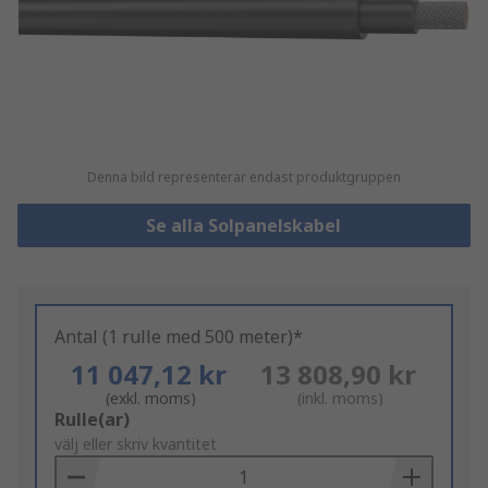
Denna bild representerar endast produktgruppen
Se alla Solpanelskabel
Antal (1 rulle med 500 meter)*
11 047,12 kr
13 808,90 kr
(exkl. moms)
(inkl. moms)
Add
Rulle(ar)
to
välj eller skriv kvantitet
Basket