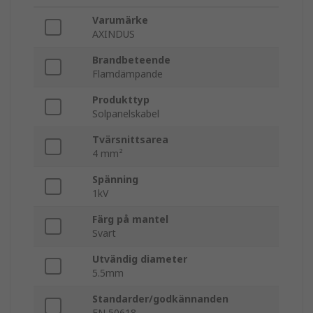
Varumärke
AXINDUS
Brandbeteende
Flamdämpande
Produkttyp
Solpanelskabel
Tvärsnittsarea
4 mm²
Spänning
1kV
Färg på mantel
Svart
Utvändig diameter
5.5mm
Standarder/godkännanden
EN 50618