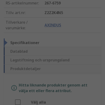
RS-artikelnummer
:
267-6759
Tillv. art.nr
:
Z2Z2K4N5
Tillverkare /
AXINDUS
varumärke
:
Specifikationer
Datablad
Lagstiftning och ursprungsland
Produktdetaljer
Hitta liknande produkter genom att
välja ett eller flera attribut.
Välj alla