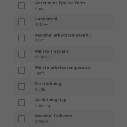
Antennens fysiska form
Chip
Bandbredd
10MHz
Maximal arbetstemperatur
85°C
Minsta frekvens
863MHz
Minsta arbetsstemperatur
-40°C
Förstärkning
0.5dBi
Anslutningstyp
Lödning
Maximal frekvens
873MHz