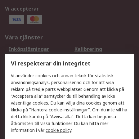
Vi accepterar
Våra tjänster
Inköpslösningar
Kalibrering
Utökat sortiment
Oljetestning och analys
Vi respekterar din integritet
DesignSpark
Teknisk Support
Ditt lokala säljteam
Exportlösningar
Vi använder cookies och annan teknik för statistisk
användningsanalys, personalisering och för att visa
reklam på tredje parts webbplatser. Genom att klicka på
Support
"Acceptera alla" samtycker du till behandling av icke
Få hjälp
Retur av varor
väsentliga cookies. Du kan välja dina cookies genom att
klicka på "Hantera cookie-inställningar". Om du inte vill ha
Leverans
Spåra din order
detta klickar du på "Avvisa alla". Detta kan begränsa
Begär en fakturakopi
Fördelar med RS-konto
åtkomsten till vissa funktioner. Du kan hitta mer
Betalningsalternativ
Okdo
information i vår
cookie policy
.