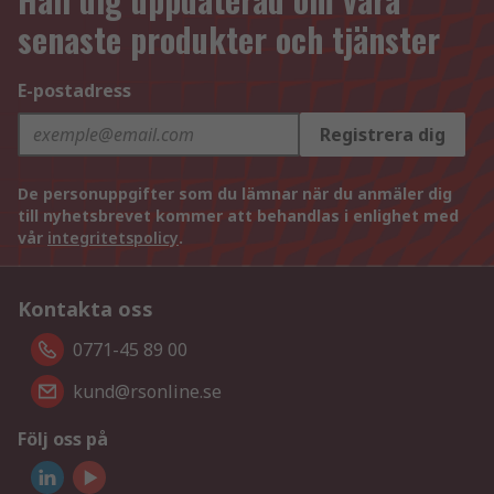
senaste produkter och tjänster
E-postadress
Registrera dig
De personuppgifter som du lämnar när du anmäler dig
till nyhetsbrevet kommer att behandlas i enlighet med
vår
integritetspolicy
.
Kontakta oss
0771-45 89 00
kund@rsonline.se
Följ oss på