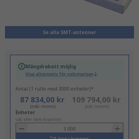
Se alla SMT-antenner
Mängdrabatt möjlig
Visa alternativ för volympriser
Antal (1 rulle med 3000 enheter)*
87 834,00 kr
109 794,00 kr
(exkl. moms)
(inkl. moms)
Add
Enheter
to
välj eller skriv kvantitet
Basket
Lägg i korgen