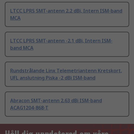
LTCC LPRS SMT-antenn 2.2 dBi, Intern ISM-band
MCA
LTCC LPRS SMT-antenn -2.1 dBi, Intern ISM-
band MCA
Rundstrålande Linx Telemetriantenn Kretskort,
UFL anslutning Piska -2 dBi ISM-band
Abracon SMT-antenn 2.63 dBi ISM-band
ACAG1204-868-T
Håll dig uppdaterad om våra