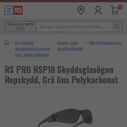
0
Sök efter MPN
/
Personlig
/
Ögon- och
/
Skyddsglasögon
skyddsutrustning
ansiktsskydd
och arbetskläder
RS PRO RSP18 Skyddsglasögon
Repskydd, Grå lins Polykarbonat