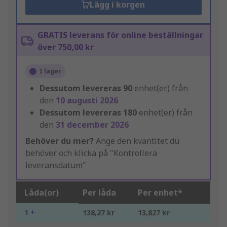
Lägg i korgen
GRATIS leverans för online beställningar
över 750,00 kr
I lager
Dessutom levereras
90
enhet(er) från
den
10 augusti 2026
Dessutom levereras
180
enhet(er) från
den
31 december 2026
Behöver du mer?
Ange den kvantitet du
behöver och klicka på "Kontrollera
leveransdatum"
Låda(or)
Per låda
Per enhet*
1 +
138,27 kr
13,827 kr