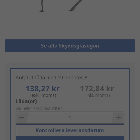
Se alla Skyddsglasögon
Antal (1 låda med 10 enheter)*
138,27 kr
172,84 kr
(exkl. moms)
(inkl. moms)
Add
Låda(or)
to
välj eller skriv kvantitet
Basket
Kontrollera leveransdatum