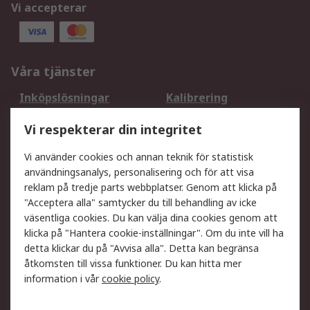
Vi accepterar
Våra tjänster
Inköpslösningar
Kalibrering
Utökat sortiment
Oljetestning och analys
Vi respekterar din integritet
DesignSpark
Teknisk Support
Ditt lokala säljteam
Exportlösningar
Vi använder cookies och annan teknik för statistisk
användningsanalys, personalisering och för att visa
reklam på tredje parts webbplatser. Genom att klicka på
Support
"Acceptera alla" samtycker du till behandling av icke
Få hjälp
Retur av varor
väsentliga cookies. Du kan välja dina cookies genom att
klicka på "Hantera cookie-inställningar". Om du inte vill ha
Leverans
Spåra din order
detta klickar du på "Avvisa alla". Detta kan begränsa
Begär en fakturakopi
Fördelar med RS-konto
åtkomsten till vissa funktioner. Du kan hitta mer
Betalningsalternativ
Okdo
information i vår
cookie policy
.
Om RS