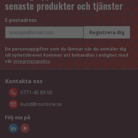
senaste produkter och tjänster
E-postadress
Registrera dig
De personuppgifter som du lämnar när du anmäler dig
till nyhetsbrevet kommer att behandlas i enlighet med
vår
integritetspolicy
.
Kontakta oss
0771-45 89 00
kund@rsonline.se
Följ oss på