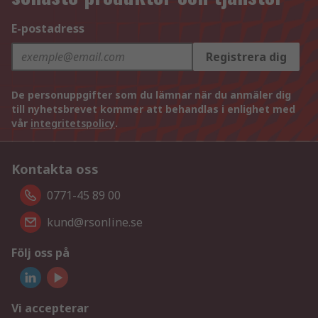
E-postadress
Registrera dig
De personuppgifter som du lämnar när du anmäler dig
till nyhetsbrevet kommer att behandlas i enlighet med
vår
integritetspolicy
.
Kontakta oss
0771-45 89 00
kund@rsonline.se
Följ oss på
Vi accepterar