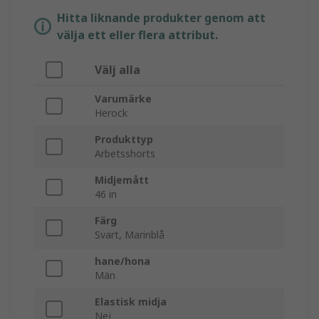
Hitta liknande produkter genom att
välja ett eller flera attribut.
Välj alla
Varumärke
Herock
Produkttyp
Arbetsshorts
Midjemått
46 in
Färg
Svart, Marinblå
hane/hona
Män
Elastisk midja
Nej