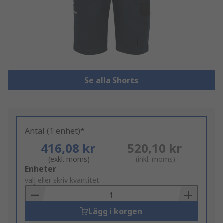
Se alla Shorts
Antal (1 enhet)*
416,08 kr
520,10 kr
(exkl. moms)
(inkl. moms)
Add
Enheter
to
välj eller skriv kvantitet
Basket
Lägg i korgen