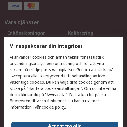
Våra tjänster
Inköpslösningar
Kalibrering
Utökat sortiment
Oljetestning och analys
Vi respekterar din integritet
DesignSpark
Teknisk Support
Ditt lokala säljteam
Exportlösningar
Vi använder cookies och annan teknik för statistisk
användningsanalys, personalisering och för att visa
reklam på tredje parts webbplatser. Genom att klicka på
Support
"Acceptera alla" samtycker du till behandling av icke
Få hjälp
Retur av varor
väsentliga cookies. Du kan välja dina cookies genom att
klicka på "Hantera cookie-inställningar". Om du inte vill ha
Leverans
Spåra din order
detta klickar du på "Avvisa alla". Detta kan begränsa
Begär en fakturakopi
Fördelar med RS-konto
åtkomsten till vissa funktioner. Du kan hitta mer
Betalningsalternativ
Okdo
information i vår
cookie policy
.
Om RS
Acceptera alla