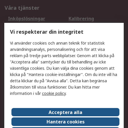
Våra tjänster
Inköpslösningar
Kalibrering
Utökat sortiment
Oljetestning och analys
Vi respekterar din integritet
DesignSpark
Teknisk Support
Ditt lokala säljteam
Exportlösningar
Vi använder cookies och annan teknik för statistisk
användningsanalys, personalisering och för att visa
reklam på tredje parts webbplatser. Genom att klicka på
Support
"Acceptera alla" samtycker du till behandling av icke
Få hjälp
Retur av varor
väsentliga cookies. Du kan välja dina cookies genom att
klicka på "Hantera cookie-inställningar". Om du inte vill ha
Leverans
Spåra din order
detta klickar du på "Avvisa alla". Detta kan begränsa
Begär en fakturakopi
Fördelar med RS-konto
åtkomsten till vissa funktioner. Du kan hitta mer
Betalningsalternativ
Okdo
information i vår
cookie policy
.
Om RS
Acceptera alla
Om RS
Försäljningsvillkor
Hantera cookies
Det juridiska
Press Centre