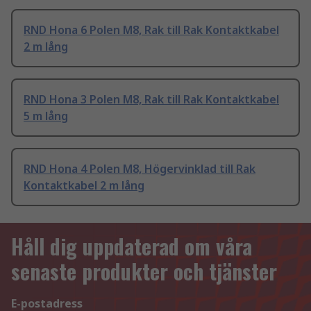
RND Hona 6 Polen M8, Rak till Rak Kontaktkabel
2 m lång
RND Hona 3 Polen M8, Rak till Rak Kontaktkabel
5 m lång
RND Hona 4 Polen M8, Högervinklad till Rak
Kontaktkabel 2 m lång
Håll dig uppdaterad om våra
senaste produkter och tjänster
E-postadress