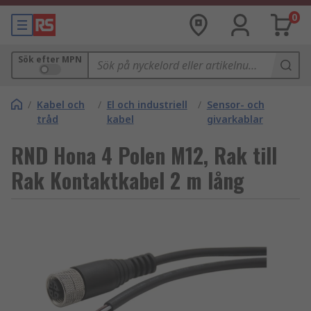
0
Sök efter MPN
/
Kabel och
/
El och industriell
/
Sensor- och
tråd
kabel
givarkablar
RND Hona 4 Polen M12, Rak till
Rak Kontaktkabel 2 m lång