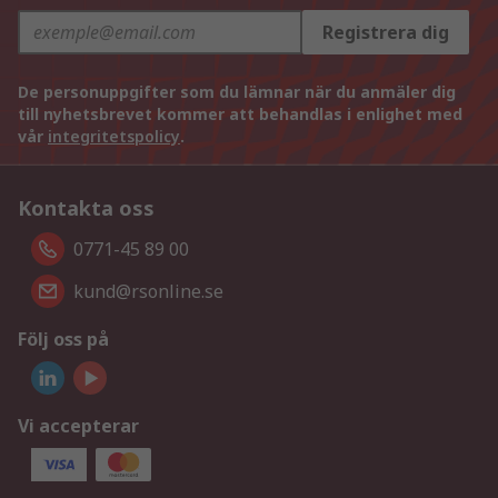
Registrera dig
De personuppgifter som du lämnar när du anmäler dig
till nyhetsbrevet kommer att behandlas i enlighet med
vår
integritetspolicy
.
Kontakta oss
0771-45 89 00
kund@rsonline.se
Följ oss på
Vi accepterar