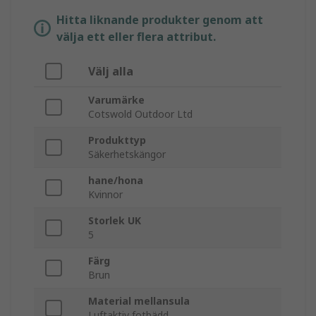
Hitta liknande produkter genom att
välja ett eller flera attribut.
Välj alla
Varumärke
Cotswold Outdoor Ltd
Produkttyp
Säkerhetskängor
hane/hona
Kvinnor
Storlek UK
5
Färg
Brun
Material mellansula
Luftaktiv fotbädd