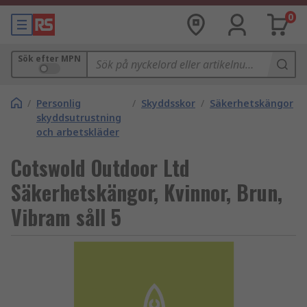
0
Sök efter MPN
/
Personlig
/
Skyddsskor
/
Säkerhetskängor
skyddsutrustning
och arbetskläder
Cotswold Outdoor Ltd
Säkerhetskängor, Kvinnor, Brun,
Vibram såll 5