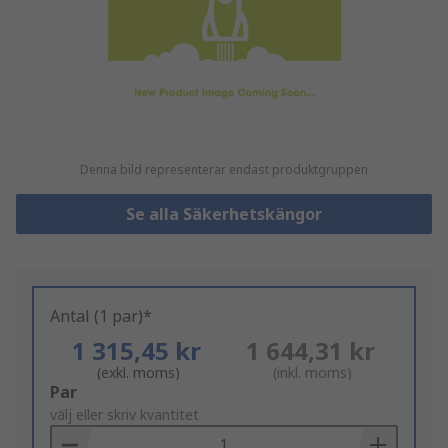
Denna bild representerar endast produktgruppen
Se alla Säkerhetskängor
Antal (1 par)*
1 315,45 kr
1 644,31 kr
(exkl. moms)
(inkl. moms)
Add
Par
to
välj eller skriv kvantitet
Basket