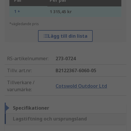
Par
Per par
1 +
1 315,45 kr
*vägledande pris
Lägg till din lista
RS-artikelnummer
:
273-0724
Tillv. art.nr
:
B2122367-6060-05
Tillverkare /
Cotswold Outdoor Ltd
varumärke
:
Specifikationer
Lagstiftning och ursprungsland