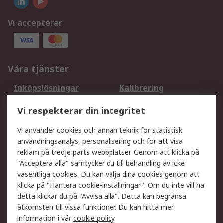
Vi accepterar
Våra tjänster
Inköpslösningar
Kalibrering
Utökat sortiment
Oljetestning och analys
Vi respekterar din integritet
DesignSpark
Teknisk Support
Ditt lokala säljteam
Exportlösningar
Vi använder cookies och annan teknik för statistisk
användningsanalys, personalisering och för att visa
reklam på tredje parts webbplatser. Genom att klicka på
Support
"Acceptera alla" samtycker du till behandling av icke
Få hjälp
Retur av varor
väsentliga cookies. Du kan välja dina cookies genom att
klicka på "Hantera cookie-inställningar". Om du inte vill ha
Leverans
Spåra din order
detta klickar du på "Avvisa alla". Detta kan begränsa
Begär en fakturakopi
Fördelar med RS-konto
åtkomsten till vissa funktioner. Du kan hitta mer
Betalningsalternativ
Okdo
information i vår
cookie policy
.