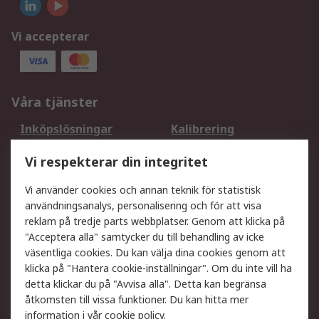
Vi accepterar
Våra tjänster
Inköpslösningar
Kalibrering
Utökat sortiment
Oljetestning och analys
Vi respekterar din integritet
DesignSpark
Teknisk Support
Ditt lokala säljteam
Exportlösningar
Vi använder cookies och annan teknik för statistisk
användningsanalys, personalisering och för att visa
reklam på tredje parts webbplatser. Genom att klicka på
Support
"Acceptera alla" samtycker du till behandling av icke
Få hjälp
Retur av varor
väsentliga cookies. Du kan välja dina cookies genom att
klicka på "Hantera cookie-inställningar". Om du inte vill ha
Leverans
Spåra din order
detta klickar du på "Avvisa alla". Detta kan begränsa
Begär en fakturakopi
Fördelar med RS-konto
åtkomsten till vissa funktioner. Du kan hitta mer
Betalningsalternativ
Okdo
information i vår
cookie policy
.