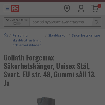
0
Sök efter MPN
/
Personlig
/
Skyddsskor
/
Säkerhetskängor
skyddsutrustning
och arbetskläder
Goliath Forgemax
Säkerhetskängor, Unisex Stål,
Svart, EU str. 48, Gummi såll 13,
Ja