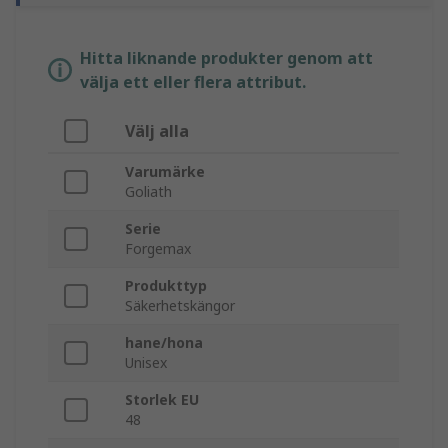
Hitta liknande produkter genom att
välja ett eller flera attribut.
Välj alla
Varumärke
Goliath
Serie
Forgemax
Produkttyp
Säkerhetskängor
hane/hona
Unisex
Storlek EU
48