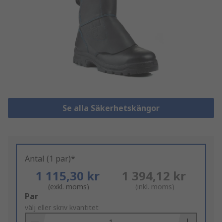
Se alla Säkerhetskängor
Antal (1 par)*
1 115,30 kr
1 394,12 kr
(exkl. moms)
(inkl. moms)
Add
Par
to
välj eller skriv kvantitet
Basket