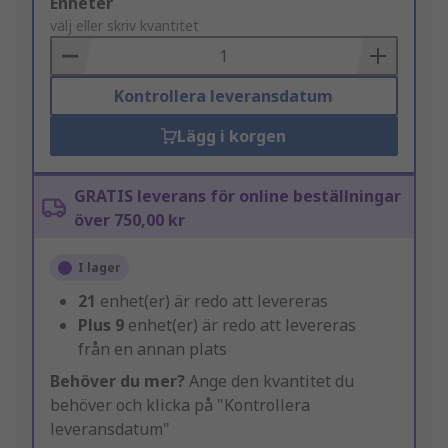
Add
Enheter
to
välj eller skriv kvantitet
Basket
Kontrollera leveransdatum
Lägg i korgen
GRATIS leverans för online beställningar
över 750,00 kr
I lager
21
enhet(er) är redo att levereras
Plus
9
enhet(er) är redo att levereras
från en annan plats
Behöver du mer?
Ange den kvantitet du
behöver och klicka på "Kontrollera
leveransdatum"