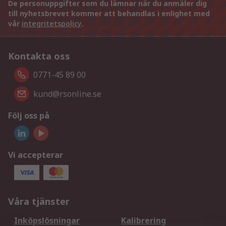
De personuppgifter som du lämnar när du anmäler dig
till nyhetsbrevet kommer att behandlas i enlighet med
vår
integritetspolicy
.
Kontakta oss
0771-45 89 00
kund@rsonline.se
Följ oss på
Vi accepterar
Våra tjänster
Inköpslösningar
Kalibrering