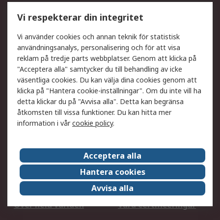
Utökat sortiment
Oljetestning och analys
Vi respekterar din integritet
DesignSpark
Teknisk Support
Ditt lokala säljteam
Exportlösningar
Vi använder cookies och annan teknik för statistisk
användningsanalys, personalisering och för att visa
reklam på tredje parts webbplatser. Genom att klicka på
Support
"Acceptera alla" samtycker du till behandling av icke
Få hjälp
Retur av varor
väsentliga cookies. Du kan välja dina cookies genom att
klicka på "Hantera cookie-inställningar". Om du inte vill ha
Leverans
Spåra din order
detta klickar du på "Avvisa alla". Detta kan begränsa
Begär en fakturakopi
Fördelar med RS-konto
åtkomsten till vissa funktioner. Du kan hitta mer
Betalningsalternativ
Okdo
information i vår
cookie policy
.
Om RS
Acceptera alla
Om RS
Försäljningsvillkor
Hantera cookies
Det juridiska
Press Centre
Avvisa alla
Jobba hos RS
ESG
Över hela världen
Våra certificeringar