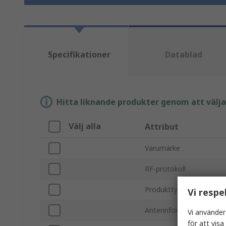
Specifikationer
Datablad
Hitta liknande produkter genom att välja e
Välj alla
Attribut
Varumärke
RF-protokoll
Produkttyp
Vi respe
Antennformfaktor
Vi använder
för att vis