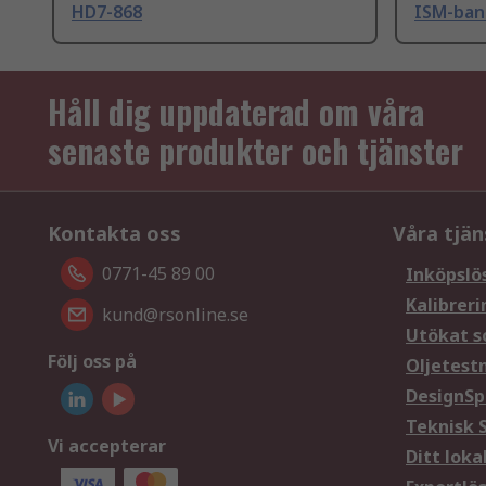
HD7-868
ISM-ban
Håll dig uppdaterad om våra
senaste produkter och tjänster
Kontakta oss
Våra tjän
0771-45 89 00
Inköpslö
Kalibreri
kund@rsonline.se
Utökat s
Följ oss på
Oljetest
DesignSp
Teknisk 
Vi accepterar
Ditt loka