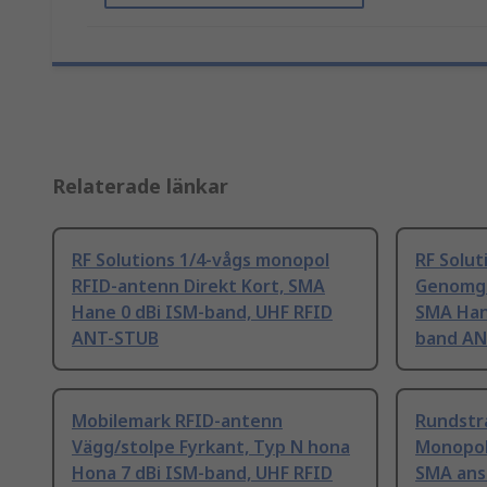
Relaterade länkar
RF Solutions 1/4-vågs monopol
RF Solut
RFID-antenn Direkt Kort, SMA
Genomgå
Hane 0 dBi ISM-band, UHF RFID
SMA Hane
ANT-STUB
band A
Mobilemark RFID-antenn
Rundstrå
Vägg/stolpe Fyrkant, Typ N hona
Monopol
Hona 7 dBi ISM-band, UHF RFID
SMA ansl