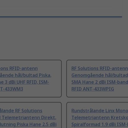
ions RFID-antenn
RF Solutions RFID-antenn
ende hål/bultad Piska,
Genomgående hål/bultad 
 3 dBi UHF RFID, ISM-
SMA Hane 2 dBi ISM-band
NT-433WM3
RFID ANT-433WPIG
lande RF Solutions
Rundstrålande Linx Mono
 Telemetriantenn Direkt,
Telemetriantenn Kretsko
utning Piska Hane 2.5 dBi
Spiralformad 1.9 dBi ISM