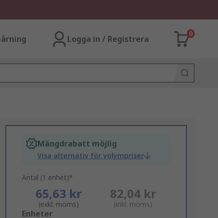
0
årning
Logga in / Registrera
Mängdrabatt möjlig
Visa alternativ för volympriser
Antal (1 enhet)*
65,63 kr
82,04 kr
(exkl. moms)
(inkl. moms)
Add
Enheter