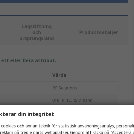
Lagstiftning
och
Produktdetaljer
ursprungsland
tt eller flera attribut.
Värde
RF Solutions
UHF RFID, ISM-band
RFID-antenn
kterar din integritet
Kort
 cookies och annan teknik för statistisk användningsanalys, personal
a reklam på tredje parts webbplatser. Genom att klicka på "Acceptera a