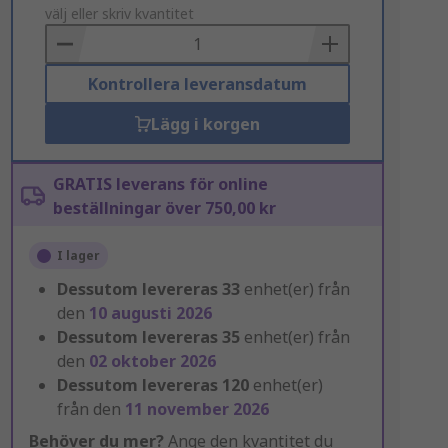
to
välj eller skriv kvantitet
Basket
Kontrollera leveransdatum
Lägg i korgen
GRATIS leverans för online
beställningar över 750,00 kr
I lager
Dessutom levereras
33
enhet(er) från
den
10 augusti 2026
Dessutom levereras
35
enhet(er) från
den
02 oktober 2026
Dessutom levereras
120
enhet(er)
från den
11 november 2026
Behöver du mer?
Ange den kvantitet du