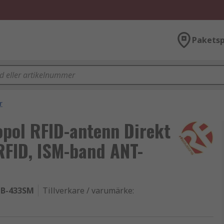
Paketsp
r
opol RFID-antenn Direkt
RFID, ISM-band ANT-
B-433SM
Tillverkare / varumärke
: