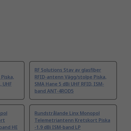
RF Solutions Stav av glasfiber
Piska,
RFID-antenn Vägg/stolpe Piska,
, UHF
SMA Hane 5 dBi UHF RFID, ISM-
band ANT-4ROD5
pol
Rundstrålande Linx Monopol
rt
Telemetriantenn Kretskort Piska
-band HE
-1.9 dBi ISM-band LP