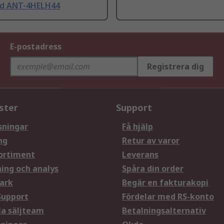
d ANT-4HELH44
E-postadress
Registrera dig
ster
Support
sningar
Få hjälp
ng
Retur av varor
ortiment
Leverans
ning och analys
Spåra din order
ark
Begär en fakturakopi
Support
Fördelar med RS-konto
la säljteam
Betalningsalternativ