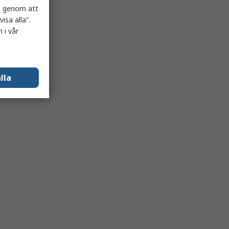
es genom att
isa alla".
 i vår
lla