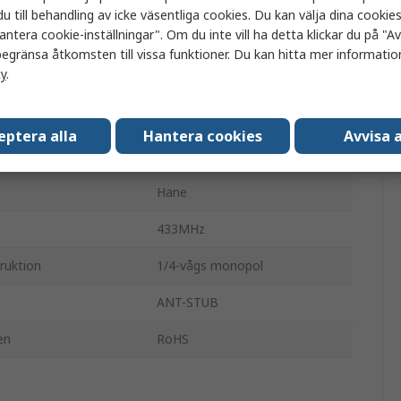
Kort
u till behandling av icke väsentliga cookies. Du kan välja dina cooki
antera cookie-inställningar". Om du inte vill ha detta klickar du på "Avv
433MHz
egränsa åtkomsten till vissa funktioner. Du kan hitta mer information
cy
.
Direkt
SMA
eptera alla
Hantera cookies
Avvisa a
0dBi
Hane
433MHz
ruktion
1/4-vågs monopol
ANT-STUB
en
RoHS