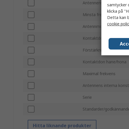
Antennens fysiska form
samtycker d
klicka på "H
Minsta frekvens
Detta kan b
cookie poli
Antennmonteringstyp
Kontaktdonstyp
Acc
Förstärkning
Kontaktdon hane/hona
Maximal frekvens
Antennens interna konst
Serie
Standarder/godkännand
Hitta liknande produkter