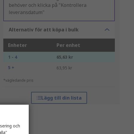
behöver och klicka på "Kontrollera
leveransdatum"
Alternativ för att köpa i bulk
Enheter
Per enhet
1 - 4
65,63 kr
5 +
63,95 kr
*vägledande pris
Lägg till din lista
isering och
lla"