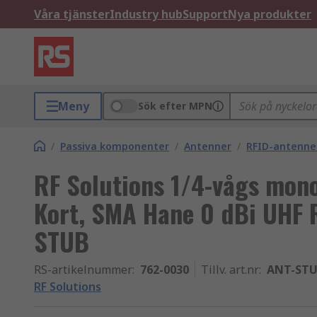
Våra tjänster
Industry hub
Support
Nya produkter
Meny
Sök efter MPN
/
Passiva komponenter
/
Antenner
/
RFID-antenne
RF Solutions 1/4-vågs mon
Kort, SMA Hane 0 dBi UHF 
STUB
RS-artikelnummer
:
762-0030
Tillv. art.nr
:
ANT-STU
RF Solutions