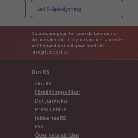
Led Skåpbelysning
De personuppgifter som du lämnar när
du anmäler dig till nyhetsbrevet kommer
att behandlas i enlighet med vår
integritetspolicy
.
Om RS
Om RS
Försäljningsvillkor
Det juridiska
Press Centre
Jobba hos RS
ESG
Över hela världen