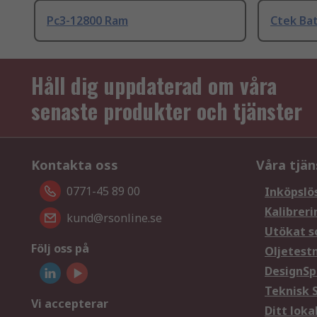
Pc3-12800 Ram
Ctek Bat
Håll dig uppdaterad om våra
senaste produkter och tjänster
Kontakta oss
Våra tjän
0771-45 89 00
Inköpslö
Kalibreri
kund@rsonline.se
Utökat s
Följ oss på
Oljetest
DesignSp
Teknisk 
Vi accepterar
Ditt loka