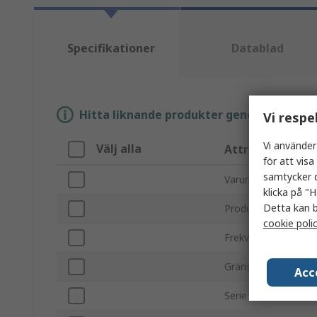
Specifikationer
Datablad
Hitta liknande produkter genom att välja e
Vi respe
Vi använder
Välj alla
Attribut
för att vis
samtycker d
Varumärke
klicka på "H
Detta kan b
Produkttyp
cookie poli
Frekvensområde
Gränssnitt
Acc
Serie