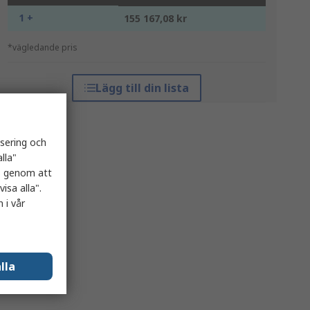
1 +
155 167,08 kr
*vägledande pris
Lägg till din lista
isering och
lla"
es genom att
isa alla".
 i vår
lla