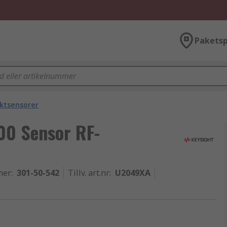
Paketsp
ektsensorer
00 Sensor RF-
mer
:
301-50-542
Tillv. art.nr
:
U2049XA