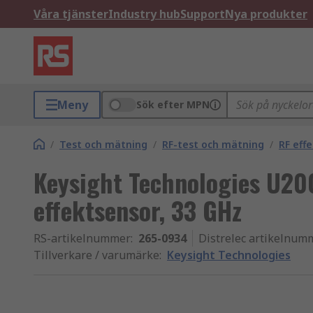
Våra tjänster
Industry hub
Support
Nya produkter
Meny
Sök efter MPN
/
Test och mätning
/
RF-test och mätning
/
RF eff
Keysight Technologies U20
effektsensor, 33 GHz
RS-artikelnummer
:
265-0934
Distrelec artikelnum
Tillverkare / varumärke
:
Keysight Technologies