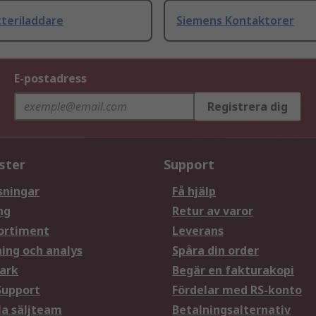
teriladdare
Siemens Kontaktorer
E-postadress
Registrera dig
ster
Support
sningar
Få hjälp
ng
Retur av varor
ortiment
Leverans
ning och analys
Spåra din order
ark
Begär en fakturakopi
Support
Fördelar med RS-konto
la säljteam
Betalningsalternativ