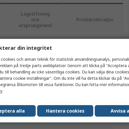
Lagstiftning
och
Produktdetaljer
ursprungsland
tt eller flera attribut.
kterar din integritet
 cookies och annan teknik för statistisk användningsanalys, personal
Värde
a reklam på tredje parts webbplatser. Genom att klicka på "Acceptera a
u till behandling av icke väsentliga cookies. Du kan välja dina cooki
Keysight Technologies
antera cookie-inställningar". Om du inte vill ha detta klickar du på "Avv
egränsa åtkomsten till vissa funktioner. Du kan hitta mer information
Sensor RF-effektsensor
cy
.
10 MHz to 33 GHz
USB 2.0
eptera alla
Hantera cookies
Avvisa a
U2000