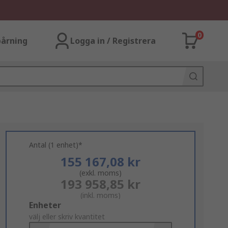
0
årning
Logga in / Registrera
Antal (1 enhet)*
155 167,08 kr
(exkl. moms)
193 958,85 kr
(inkl. moms)
Add
Enheter
to
välj eller skriv kvantitet