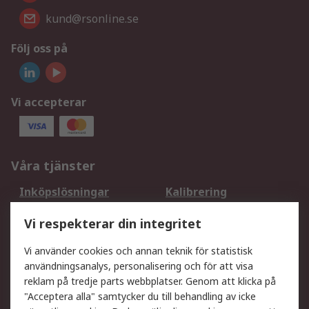
kund@rsonline.se
Följ oss på
Vi accepterar
Våra tjänster
Inköpslösningar
Kalibrering
Utökat sortiment
Oljetestning och analys
Vi respekterar din integritet
DesignSpark
Teknisk Support
Ditt lokala säljteam
Exportlösningar
Vi använder cookies och annan teknik för statistisk
användningsanalys, personalisering och för att visa
reklam på tredje parts webbplatser. Genom att klicka på
Support
"Acceptera alla" samtycker du till behandling av icke