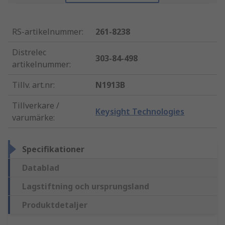
RS-artikelnummer
:
261-8238
Distrelec
303-84-498
artikelnummer
:
Tillv. art.nr
:
N1913B
Tillverkare /
Keysight Technologies
varumärke
:
Specifikationer
Datablad
Lagstiftning och ursprungsland
Produktdetaljer