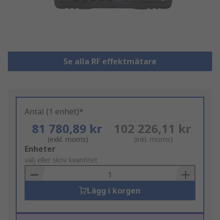
Se alla RF effektmätare
Antal (1 enhet)*
81 780,89 kr
102 226,11 kr
(exkl. moms)
(inkl. moms)
Add
Enheter
to
välj eller skriv kvantitet
Basket
Lägg i korgen