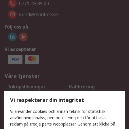
0771-45 89 00
kund@rsonline.se
Följ oss på
Vi accepterar
Våra tjänster
Inköpslösningar
Kalibrering
Utökat sortiment
Oljetestning och analys
Vi respekterar din integritet
DesignSpark
Teknisk Support
Ditt lokala säljteam
Exportlösningar
Vi använder cookies och annan teknik för statistisk
användningsanalys, personalisering och för att visa
reklam på tredje parts webbplatser. Genom att klicka på
Support