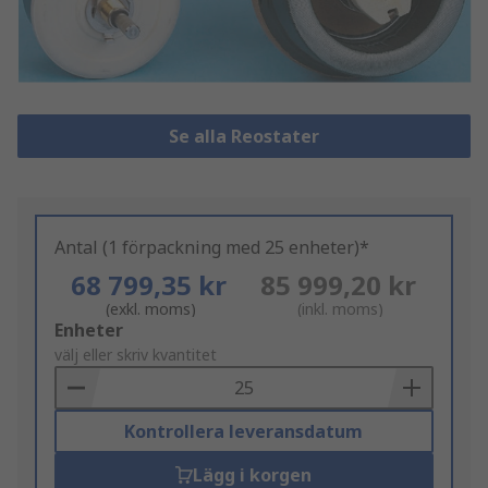
Se alla Reostater
Antal (1 förpackning med 25 enheter)*
68 799,35 kr
85 999,20 kr
(exkl. moms)
(inkl. moms)
Add
Enheter
to
välj eller skriv kvantitet
Basket
Kontrollera leveransdatum
Lägg i korgen