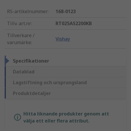
RS-artikelnummer
:
168-0123
Tillv. art.nr
:
RT025AS2200KB
Tillverkare /
Vishay
varumärke
:
Specifikationer
Datablad
Lagstiftning och ursprungsland
Produktdetaljer
Hitta liknande produkter genom att
välja ett eller flera attribut.