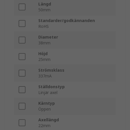
Längd
50mm
Standarder/godkännanden
RoHS
Diameter
38mm
Höjd
25mm
Strömsklass
337mA
Ställdonstyp
Linjär axel
Kärntyp
Öppen
Axellängd
22mm