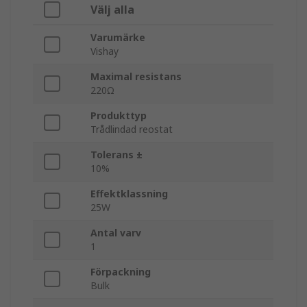
Välj alla
Varumärke
Vishay
Maximal resistans
220Ω
Produkttyp
Trådlindad reostat
Tolerans ±
10%
Effektklassning
25W
Antal varv
1
Förpackning
Bulk