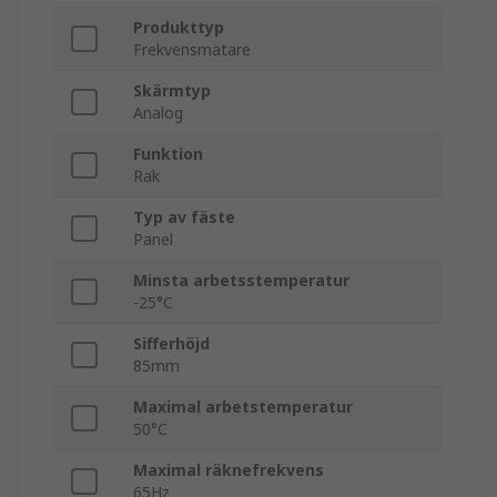
Produkttyp
Frekvensmätare
Skärmtyp
Analog
Funktion
Rak
Typ av fäste
Panel
Minsta arbetsstemperatur
-25°C
Sifferhöjd
85mm
Maximal arbetstemperatur
50°C
Maximal räknefrekvens
65Hz