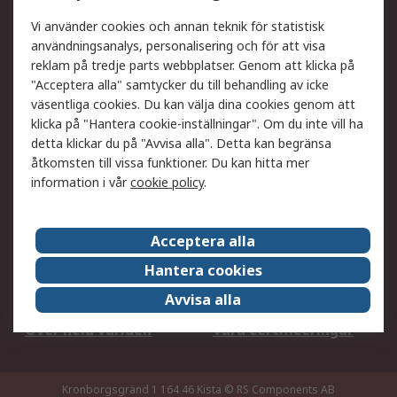
DesignSpark
Teknisk Support
Ditt lokala säljteam
Exportlösningar
Vi använder cookies och annan teknik för statistisk
användningsanalys, personalisering och för att visa
reklam på tredje parts webbplatser. Genom att klicka på
Support
"Acceptera alla" samtycker du till behandling av icke
Få hjälp
Retur av varor
väsentliga cookies. Du kan välja dina cookies genom att
klicka på "Hantera cookie-inställningar". Om du inte vill ha
Leverans
Spåra din order
detta klickar du på "Avvisa alla". Detta kan begränsa
Begär en fakturakopi
Fördelar med RS-konto
åtkomsten till vissa funktioner. Du kan hitta mer
Betalningsalternativ
Okdo
information i vår
cookie policy
.
Om RS
Acceptera alla
Om RS
Försäljningsvillkor
Hantera cookies
Det juridiska
Press Centre
Avvisa alla
Jobba hos RS
ESG
Över hela världen
Våra certificeringar
Kronborgsgränd 1 164 46 Kista
© RS Components AB