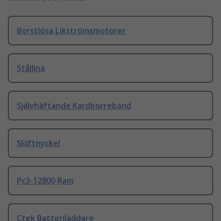
Borstlösa Likströmsmotorer
Stållina
Självhäftande Kardborreband
Skiftnyckel
Pc3-12800 Ram
Ctek Batteriladdare