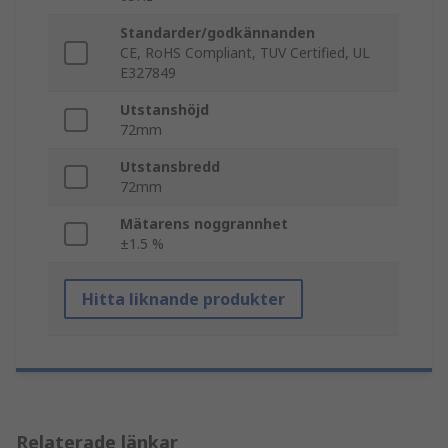
Standarder/godkännanden
CE, RoHS Compliant, TUV Certified, UL
E327849
Utstanshöjd
72mm
Utstansbredd
72mm
Mätarens noggrannhet
±1.5 %
Hitta liknande produkter
Relaterade länkar