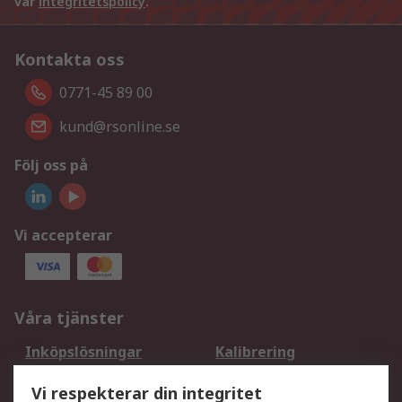
vår
integritetspolicy
.
Kontakta oss
0771-45 89 00
kund@rsonline.se
Följ oss på
Vi accepterar
Våra tjänster
Inköpslösningar
Kalibrering
Utökat sortiment
Oljetestning och analys
Vi respekterar din integritet