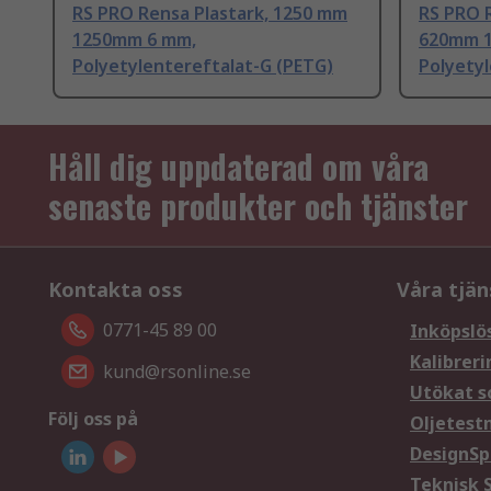
RS PRO Rensa Plastark, 1250 mm
RS PRO 
1250mm 6 mm,
620mm 
Polyetylentereftalat-G (PETG)
Polyetyl
Håll dig uppdaterad om våra
senaste produkter och tjänster
Kontakta oss
Våra tjän
0771-45 89 00
Inköpslö
Kalibreri
kund@rsonline.se
Utökat s
Följ oss på
Oljetest
DesignSp
Teknisk 