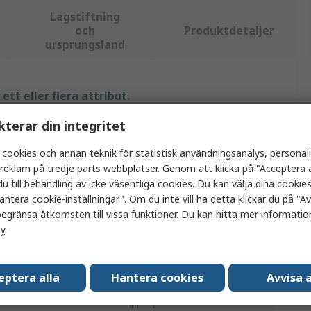
Lagstiftning
och
Produktdetaljer
ursprungsland
tt eller flera attribut.
kterar din integritet
Värde
 cookies och annan teknik för statistisk användningsanalys, personal
Rittal
a reklam på tredje parts webbplatser. Genom att klicka på "Acceptera a
u till behandling av icke väsentliga cookies. Du kan välja dina cooki
Rackpanel
antera cookie-inställningar". Om du inte vill ha detta klickar du på "Avv
egränsa åtkomsten till vissa funktioner. Du kan hitta mer information
Polyetylentereftalat-G (PETG)
cy
.
450mm
Ja
eptera alla
Hantera cookies
Avvisa a
Ventilerad toppkåpa