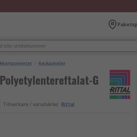
Paketsp
ackkomponenter
/
Rackpaneler
Polyetylentereftalat-G
Tillverkare / varumärke
:
Rittal