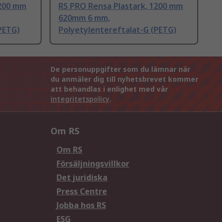
1200 mm
RS PRO Rensa Plastark, 1200 mm
620mm 6 mm,
PETG)
Polyetylentereftalat-G (PETG)
De personuppgifter som du lämnar när
du anmäler dig till nyhetsbrevet kommer
att behandlas i enlighet med vår
integritetspolicy
.
Om RS
Om RS
Försäljningsvillkor
Det juridiska
Press Centre
Jobba hos RS
ESG