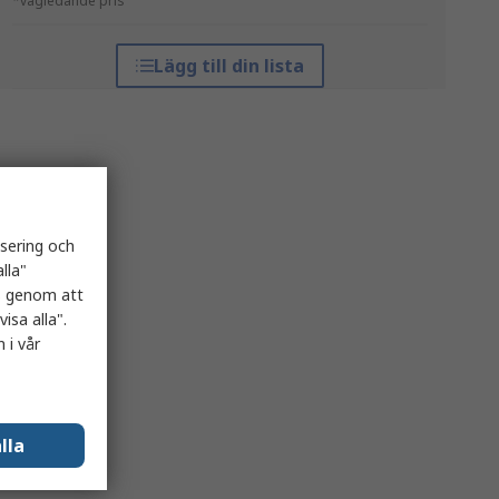
*vägledande pris
Lägg till din lista
isering och
lla"
es genom att
isa alla".
 i vår
lla