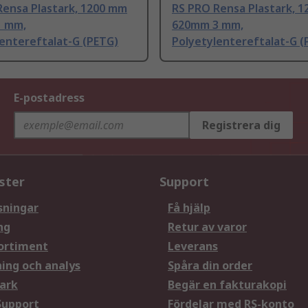
Rensa Plastark, 1200 mm
RS PRO Rensa Plastark, 
1 mm,
620mm 3 mm,
entereftalat-G (PETG)
Polyetylentereftalat-G (
E-postadress
Registrera dig
ster
Support
sningar
Få hjälp
ng
Retur av varor
ortiment
Leverans
ning och analys
Spåra din order
ark
Begär en fakturakopi
Support
Fördelar med RS-konto