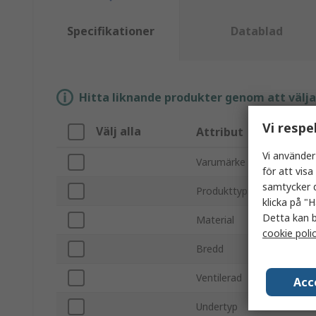
Specifikationer
Datablad
Hitta liknande produkter genom att välja e
Vi respe
Välj alla
Attribut
Vi använder
Varumärke
för att vis
samtycker d
Produkttyp
klicka på "H
Detta kan b
Material
cookie poli
Bredd
Ventilerad
Acc
Undertyp