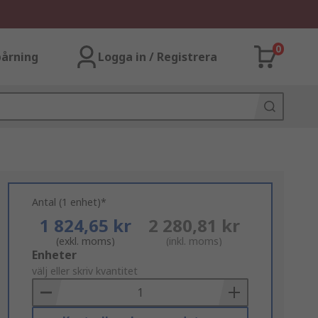
0
årning
Logga in / Registrera
Antal (1 enhet)*
1 824,65 kr
2 280,81 kr
(exkl. moms)
(inkl. moms)
Add
Enheter
to
välj eller skriv kvantitet
Basket