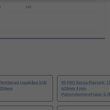
n
EAC
entilerad toppkåpa Stål
RS PRO Rensa Plastark, 
 250mm
620mm 4 mm,
Polyetylentereftalat-G (