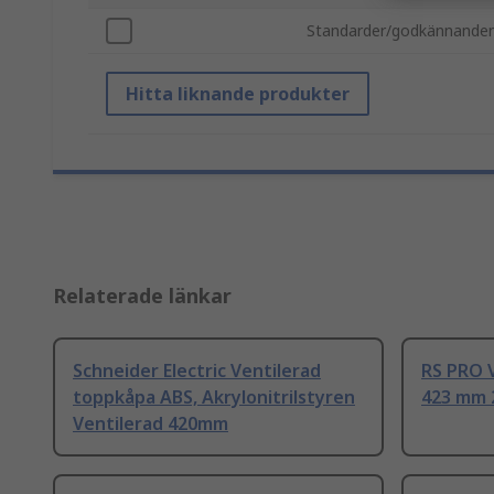
Standarder/godkännande
Hitta liknande produkter
Relaterade länkar
Schneider Electric Ventilerad
RS PRO V
toppkåpa ABS, Akrylonitrilstyren
423 mm
Ventilerad 420mm