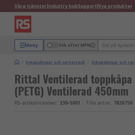
Våra tjänster
Industry hub
Support
Nya produkter
Meny
Sök efter MPN
/
Inkapslingar och serverrack
/
Inkapslingar och r
Rittal Ventilerad toppkåpa 
(PETG) Ventilerad 450mm
RS-artikelnummer
:
230-5001
Tillv. art.nr
:
7826750