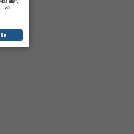
isa alla".
 i vår
lla