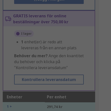
GRATIS leverans för online
beställningar över 750,00 kr
I lager
1
enhet(er) är redo att
levereras från en annan plats
Behöver du mer?
Ange den kvantitet
du behöver och klicka på
"Kontrollera leveransdatum"
Kontrollera leveransdatum
Enheter
Per enhet
1 +
291,74 kr