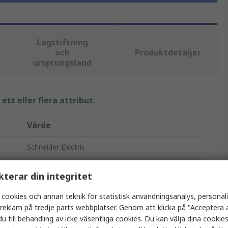
Lagstiftning
och
Produktdetaljer
ursprungsland
tt eller flera attribut.
Värde
Schneider Electric
Plint
kterar din integritet
Spacial SM
 cookies och annan teknik för statistisk användningsanalys, personal
a reklam på tredje parts webbplatser. Genom att klicka på "Acceptera a
Skåptillbehör
u till behandling av icke väsentliga cookies. Du kan välja dina cooki