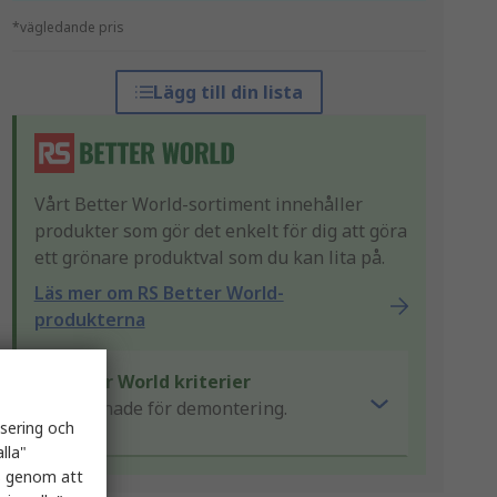
*vägledande pris
Lägg till din lista
Vårt Better World-sortiment innehåller
produkter som gör det enkelt för dig att göra
ett grönare produktval som du kan lita på.
Läs mer om RS Better World-
produkterna
Better World kriterier
Designade för demontering.
isering och
lla"
es genom att