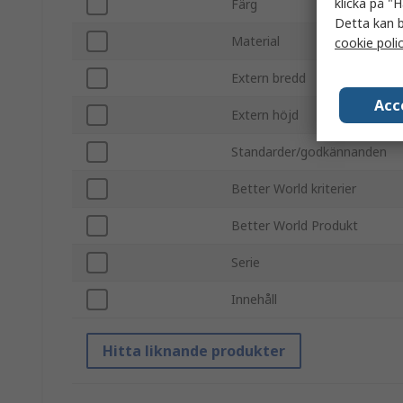
klicka på "H
Färg
Detta kan b
Material
cookie poli
Extern bredd
Acc
Extern höjd
Standarder/godkännanden
Better World kriterier
Better World Produkt
Serie
Innehåll
Hitta liknande produkter