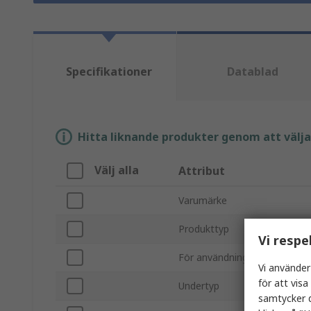
Specifikationer
Datablad
Hitta liknande produkter genom att välja e
Välj alla
Attribut
Varumärke
Produkttyp
Vi respe
För användning med
Vi använder
för att vis
Undertyp
samtycker d