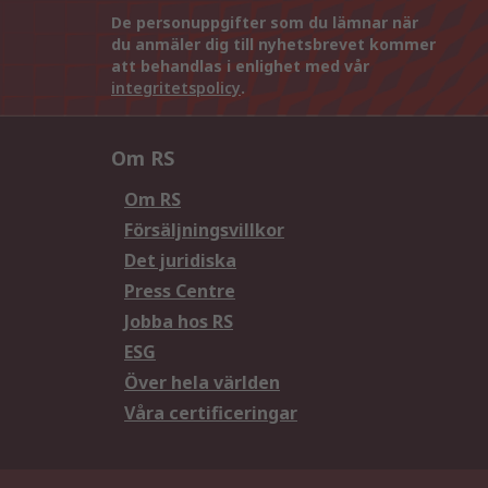
De personuppgifter som du lämnar när
du anmäler dig till nyhetsbrevet kommer
att behandlas i enlighet med vår
integritetspolicy
.
Om RS
Om RS
Försäljningsvillkor
Det juridiska
Press Centre
Jobba hos RS
ESG
Över hela världen
Våra certificeringar