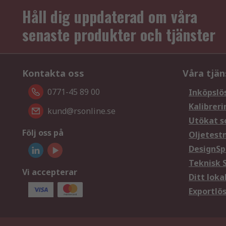
Håll dig uppdaterad om våra
senaste produkter och tjänster
Kontakta oss
Våra tjän
0771-45 89 00
Inköpslö
Kalibreri
kund@rsonline.se
Utökat s
Följ oss på
Oljetest
DesignSp
Teknisk 
Vi accepterar
Ditt loka
Exportlö