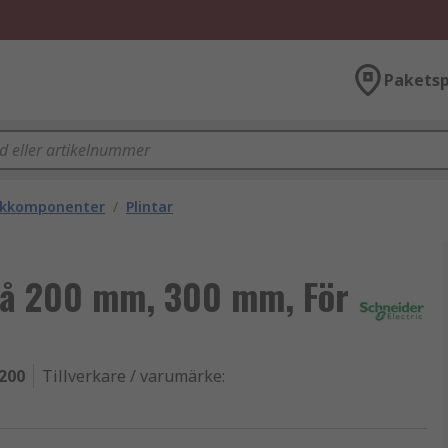
Paketsp
ackkomponenter
/
Plintar
Grå 200 mm, 300 mm, För
200
Tillverkare / varumärke
: