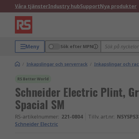
Våra tjänster
Industry hub
Support
Nya produkter
Meny
Sök efter MPN
/
Inkapslingar och serverrack
/
Inkapslingar och r
RS Better World
Schneider Electric Plint, 
Spacial SM
RS-artikelnummer
:
221-0804
Tillv. art.nr
:
NSYSPS3
Schneider Electric