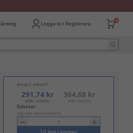
0
årning
Logga in / Registrera
Antal (1 enhet)*
291,74 kr
364,68 kr
(exkl. moms)
(inkl. moms)
Add
Enheter
to
välj eller skriv kvantitet
Basket
Lägg i korgen