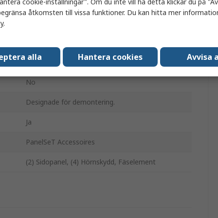
antera cookie-inställningar". Om du inte vill ha detta klickar du på "Avv
Grå
egränsa åtkomsten till vissa funktioner. Du kan hitta mer information
Epoxipolyesterpulver
cy
.
300mm
eptera alla
Hantera cookies
Avvisa a
200mm
No
Designade för demontering.
Ja
PanelSeT Accessoires
(2) Sidopanel, (4) Hörnskydd, Fäselement