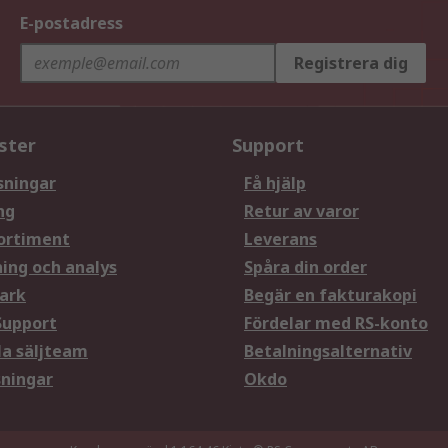
E-postadress
Registrera dig
ster
Support
sningar
Få hjälp
ng
Retur av varor
ortiment
Leverans
ning och analys
Spåra din order
ark
Begär en fakturakopi
Support
Fördelar med RS-konto
la säljteam
Betalningsalternativ
sningar
Okdo