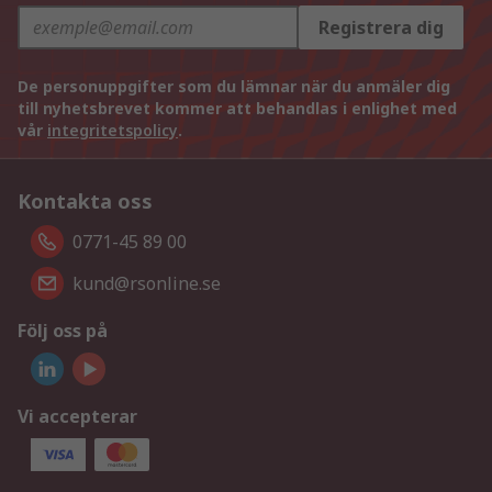
Registrera dig
De personuppgifter som du lämnar när du anmäler dig
till nyhetsbrevet kommer att behandlas i enlighet med
vår
integritetspolicy
.
Kontakta oss
0771-45 89 00
kund@rsonline.se
Följ oss på
Vi accepterar