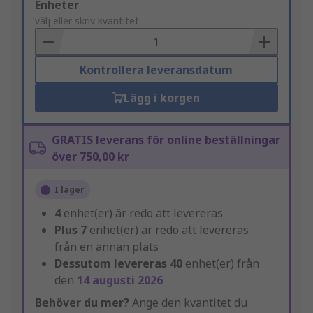
Add
Enheter
to
välj eller skriv kvantitet
Basket
Kontrollera leveransdatum
Lägg i korgen
GRATIS leverans för online beställningar
över 750,00 kr
I lager
4
enhet(er) är redo att levereras
Plus
7
enhet(er) är redo att levereras
från en annan plats
Dessutom levereras
40
enhet(er) från
den
14 augusti 2026
Behöver du mer?
Ange den kvantitet du