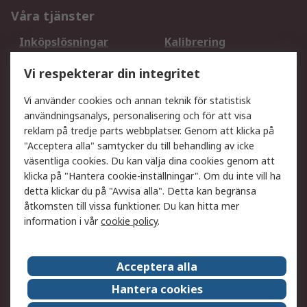
Våra tjänster
Inköpslösningar
Kalibrering
Utökat sortiment
Oljetestning och analys
Vi respekterar din integritet
DesignSpark
Teknisk Support
Ditt lokala säljteam
Exportlösningar
Vi använder cookies och annan teknik för statistisk
användningsanalys, personalisering och för att visa
reklam på tredje parts webbplatser. Genom att klicka på
Support
"Acceptera alla" samtycker du till behandling av icke
Få hjälp
Retur av varor
väsentliga cookies. Du kan välja dina cookies genom att
klicka på "Hantera cookie-inställningar". Om du inte vill ha
Leverans
Spåra din order
detta klickar du på "Avvisa alla". Detta kan begränsa
Begär en fakturakopi
Fördelar med RS-konto
åtkomsten till vissa funktioner. Du kan hitta mer
Betalningsalternativ
Okdo
information i vår
cookie policy
.
Om RS
Acceptera alla
Om RS
Försäljningsvillkor
Hantera cookies
Det juridiska
Press Centre