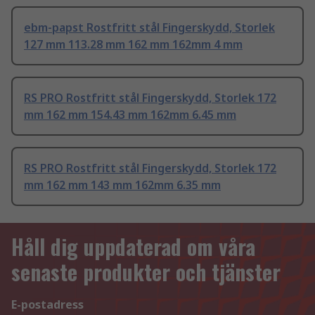
ebm-papst Rostfritt stål Fingerskydd, Storlek
127 mm 113.28 mm 162 mm 162mm 4 mm
RS PRO Rostfritt stål Fingerskydd, Storlek 172
mm 162 mm 154.43 mm 162mm 6.45 mm
RS PRO Rostfritt stål Fingerskydd, Storlek 172
mm 162 mm 143 mm 162mm 6.35 mm
Håll dig uppdaterad om våra
senaste produkter och tjänster
E-postadress