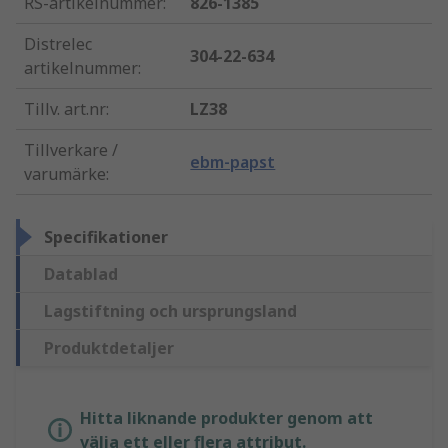
RS-artikelnummer
:
826-1385
Distrelec
304-22-634
artikelnummer
:
Tillv. art.nr
:
LZ38
Tillverkare /
ebm-papst
varumärke
:
Specifikationer
Datablad
Lagstiftning och ursprungsland
Produktdetaljer
Hitta liknande produkter genom att
välja ett eller flera attribut.