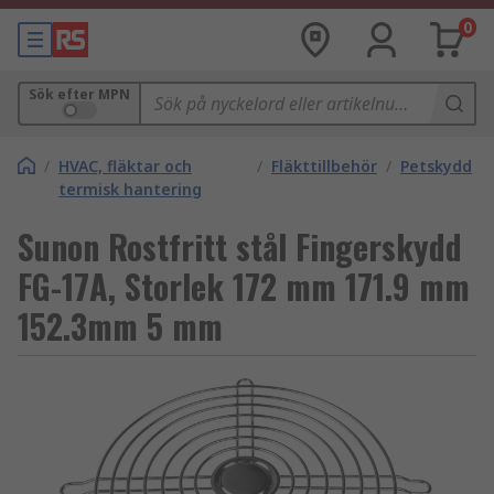
0
Sök efter MPN
/
HVAC, fläktar och
/
Fläkttillbehör
/
Petskydd
termisk hantering
Sunon Rostfritt stål Fingerskydd
FG-17A, Storlek 172 mm 171.9 mm
152.3mm 5 mm