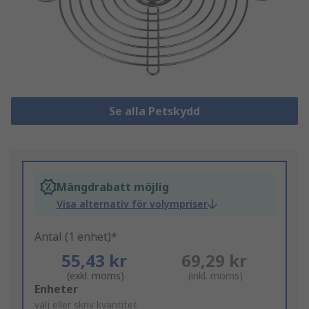
Se alla Petskydd
Mängdrabatt möjlig
Visa alternativ för volympriser
Antal (1 enhet)*
55,43 kr
69,29 kr
(exkl. moms)
(inkl. moms)
Add
Enheter
to
välj eller skriv kvantitet