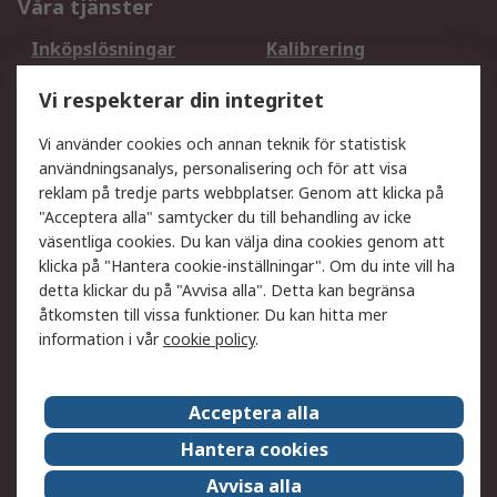
Våra tjänster
Inköpslösningar
Kalibrering
Utökat sortiment
Oljetestning och analys
Vi respekterar din integritet
DesignSpark
Teknisk Support
Ditt lokala säljteam
Exportlösningar
Vi använder cookies och annan teknik för statistisk
användningsanalys, personalisering och för att visa
reklam på tredje parts webbplatser. Genom att klicka på
Support
"Acceptera alla" samtycker du till behandling av icke
Få hjälp
Retur av varor
väsentliga cookies. Du kan välja dina cookies genom att
klicka på "Hantera cookie-inställningar". Om du inte vill ha
Leverans
Spåra din order
detta klickar du på "Avvisa alla". Detta kan begränsa
Begär en fakturakopi
Fördelar med RS-konto
åtkomsten till vissa funktioner. Du kan hitta mer
Betalningsalternativ
Okdo
information i vår
cookie policy
.
Om RS
Acceptera alla
Om RS
Försäljningsvillkor
Hantera cookies
Det juridiska
Press Centre
Avvisa alla
Jobba hos RS
ESG