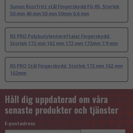
Sunon Rostfritt stål Fingerskydd FG-05, Storlek
50 mm 40 mm 50 mm 50mm 6.6 mm
RS PRO Polybutylentereftalat Fingerskydd,
Storlek 172 mm 162 mm 172 mm 172mm 7.9 mm
RS PRO Stål Fingerskydd, Storlek 172 mm 162 mm
162mm
Håll dig uppdaterad om våra
senaste produkter och tjänster
E-postadress