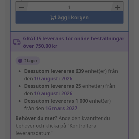
Basket
Lägg i korgen
GRATIS leverans för online beställningar
över 750,00 kr
I lager
Dessutom levereras
639
enhet(er) från
den
10 augusti 2026
Dessutom levereras
25
enhet(er) från
den
10 augusti 2026
Dessutom levereras
1 000
enhet(er)
från den
16 mars 2027
Behöver du mer?
Ange den kvantitet du
behöver och klicka på "Kontrollera
leveransdatum"