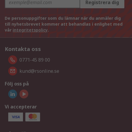
Registrera dig
De personuppgifter som du lämnar när du anmäler dig
till nyhetsbrevet kommer att behandlas i enlighet med
vår
integritetspolicy
.
Kontakta oss
0771-45 89 00
kund@rsonline.se
Följ oss på
Vi accepterar