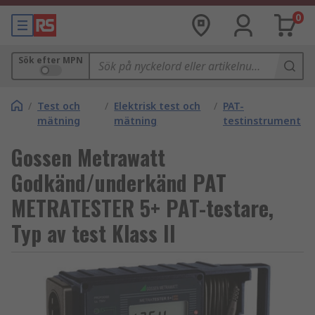
0
Sök efter MPN
/
Test och
/
Elektrisk test och
/
PAT-
mätning
mätning
testinstrument
Gossen Metrawatt
Godkänd/underkänd PAT
METRATESTER 5+ PAT-testare,
Typ av test Klass II