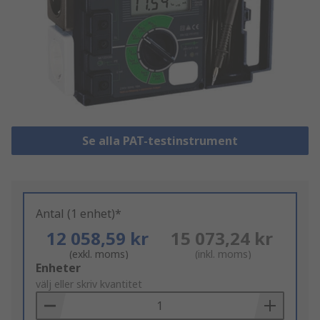
Se alla PAT-testinstrument
Antal (1 enhet)*
12 058,59 kr
15 073,24 kr
(exkl. moms)
(inkl. moms)
Add
Enheter
to
välj eller skriv kvantitet
Basket