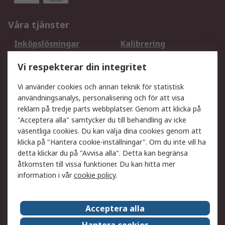
Våra tjänster
Inköpslösningar
Kalibrering
Utökat sortiment
Oljetestning och analys
Vi respekterar din integritet
DesignSpark
Teknisk Support
Ditt lokala säljteam
Exportlösningar
Vi använder cookies och annan teknik för statistisk
användningsanalys, personalisering och för att visa
reklam på tredje parts webbplatser. Genom att klicka på
Support
"Acceptera alla" samtycker du till behandling av icke
Få hjälp
Retur av varor
väsentliga cookies. Du kan välja dina cookies genom att
klicka på "Hantera cookie-inställningar". Om du inte vill ha
Leverans
Spåra din order
detta klickar du på "Avvisa alla". Detta kan begränsa
Begär en fakturakopi
Fördelar med RS-konto
åtkomsten till vissa funktioner. Du kan hitta mer
Betalningsalternativ
Okdo
information i vår
cookie policy
.
Om RS
Acceptera alla
Om RS
Försäljningsvillkor
Hantera cookies