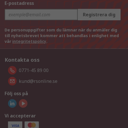
E-postadress
Registrera dig
De personuppgifter som du lämnar när du anmäler dig
till nyhetsbrevet kommer att behandlas i enlighet med
vår
integritetspolicy
.
Kontakta oss
0771-45 89 00
kund@rsonline.se
Följ oss på
Vi accepterar