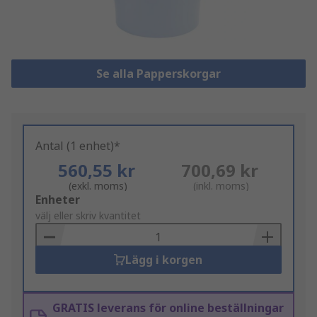
Se alla Papperskorgar
Antal (1 enhet)*
560,55 kr
700,69 kr
(exkl. moms)
(inkl. moms)
Add
Enheter
to
välj eller skriv kvantitet
Basket
Lägg i korgen
GRATIS leverans för online beställningar