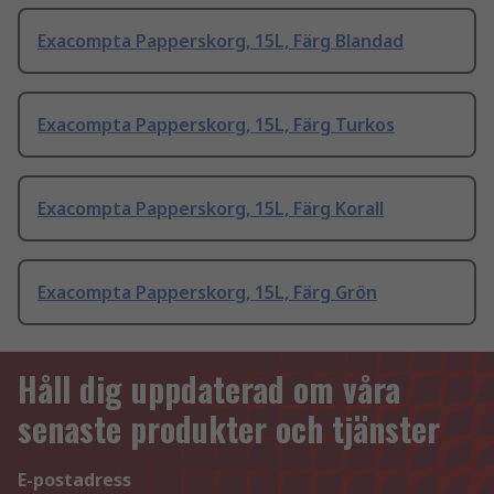
Exacompta Papperskorg, 15L, Färg Blandad
Exacompta Papperskorg, 15L, Färg Turkos
Exacompta Papperskorg, 15L, Färg Korall
Exacompta Papperskorg, 15L, Färg Grön
Håll dig uppdaterad om våra
senaste produkter och tjänster
E-postadress