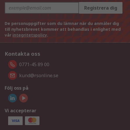
Registrera dig
De personuppgifter som du lämnar när du anmäler dig
till nyhetsbrevet kommer att behandlas i enlighet med
vår
integritetspolicy
.
Kontakta oss
0771-45 89 00
kund@rsonline.se
Följ oss på
Vi accepterar