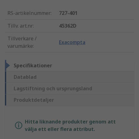
RS-artikelnummer
:
727-401
Tillv. art.nr
:
45362D
Tillverkare /
Exacompta
varumärke
:
Specifikationer
Datablad
Lagstiftning och ursprungsland
Produktdetaljer
Hitta liknande produkter genom att
välja ett eller flera attribut.