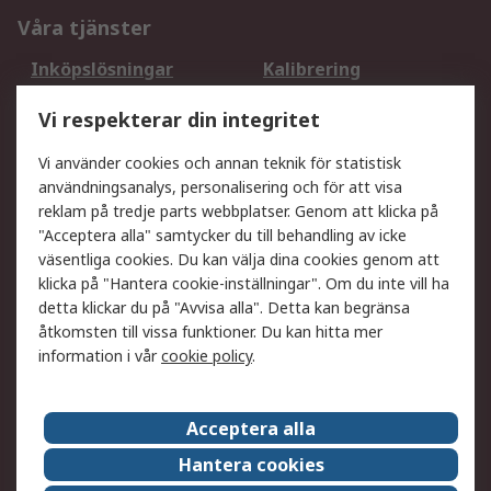
Våra tjänster
Inköpslösningar
Kalibrering
Utökat sortiment
Oljetestning och analys
Vi respekterar din integritet
DesignSpark
Teknisk Support
Ditt lokala säljteam
Exportlösningar
Vi använder cookies och annan teknik för statistisk
användningsanalys, personalisering och för att visa
reklam på tredje parts webbplatser. Genom att klicka på
Support
"Acceptera alla" samtycker du till behandling av icke
Få hjälp
Retur av varor
väsentliga cookies. Du kan välja dina cookies genom att
klicka på "Hantera cookie-inställningar". Om du inte vill ha
Leverans
Spåra din order
detta klickar du på "Avvisa alla". Detta kan begränsa
Begär en fakturakopi
Fördelar med RS-konto
åtkomsten till vissa funktioner. Du kan hitta mer
Betalningsalternativ
Okdo
information i vår
cookie policy
.
Om RS
Acceptera alla
Om RS
Försäljningsvillkor
Hantera cookies
Det juridiska
Press Centre