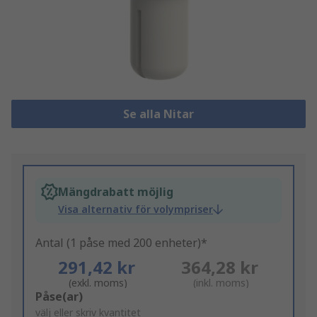
Se alla Nitar
Mängdrabatt möjlig
Visa alternativ för volympriser
Antal (1 påse med 200 enheter)*
291,42 kr
364,28 kr
(exkl. moms)
(inkl. moms)
Add
Påse(ar)
to
välj eller skriv kvantitet