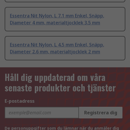
Essentra Nit Nylon, L 7.1 mm Enkel, Snäpp,
Diameter 4 mm, materialtjocklek 3.5 mm
Essentra Nit Nylon, L 4.5 mm Enkel, Snäpp,
Diameter 2.6 mm, materialtjocklek 2 mm
Håll dig uppdaterad om våra
senaste produkter och tjänster
E-postadress
Registrera dig
De personuppgifter som du lämnar när du anmäler dig