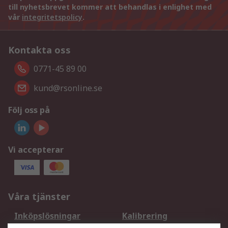
till nyhetsbrevet kommer att behandlas i enlighet med
vår
integritetspolicy
.
Kontakta oss
0771-45 89 00
kund@rsonline.se
Följ oss på
Vi accepterar
Våra tjänster
Inköpslösningar
Kalibrering