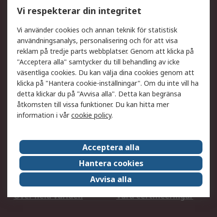
Utökat sortiment
Oljetestning och analys
Vi respekterar din integritet
DesignSpark
Teknisk Support
Ditt lokala säljteam
Exportlösningar
Vi använder cookies och annan teknik för statistisk
användningsanalys, personalisering och för att visa
reklam på tredje parts webbplatser. Genom att klicka på
Support
"Acceptera alla" samtycker du till behandling av icke
Få hjälp
Retur av varor
väsentliga cookies. Du kan välja dina cookies genom att
klicka på "Hantera cookie-inställningar". Om du inte vill ha
Leverans
Spåra din order
detta klickar du på "Avvisa alla". Detta kan begränsa
Begär en fakturakopi
Fördelar med RS-konto
åtkomsten till vissa funktioner. Du kan hitta mer
Betalningsalternativ
Okdo
information i vår
cookie policy
.
Om RS
Acceptera alla
Om RS
Försäljningsvillkor
Hantera cookies
Det juridiska
Press Centre
Avvisa alla
Jobba hos RS
ESG
Över hela världen
Våra certificeringar