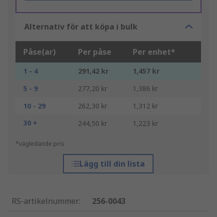
Alternativ för att köpa i bulk
Påse(ar)
Per påse
Per enhet*
1 - 4
291,42 kr
1,457 kr
5 - 9
277,20 kr
1,386 kr
10 - 29
262,30 kr
1,312 kr
30 +
244,50 kr
1,223 kr
*vägledande pris
Lägg till din lista
RS-artikelnummer
:
256-0043