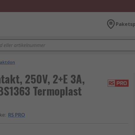
Paketsp
aktdon
akt, 250V, 2+E 3A,
k BS1363 Termoplast
rke
:
RS PRO