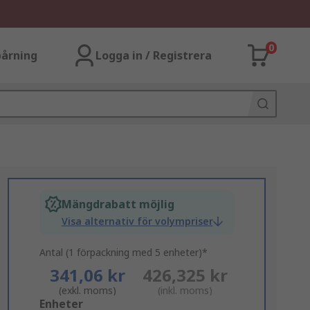
0
årning
Logga in / Registrera
Mängdrabatt möjlig
Visa alternativ för volympriser
Antal (1 förpackning med 5 enheter)*
341,06 kr
426,325 kr
(exkl. moms)
(inkl. moms)
Add
Enheter