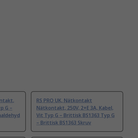
ntakt,
RS PRO UK, Nätkontakt
yp G –
Nätkontakt, 250V, 2+E 3A, Kabel,
maldehyd
Vit Typ G – Brittisk BS1363 Typ G
– Brittisk BS1363 Skruv