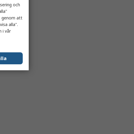
isering och
lla"
es genom att
isa alla".
 i vår
lla