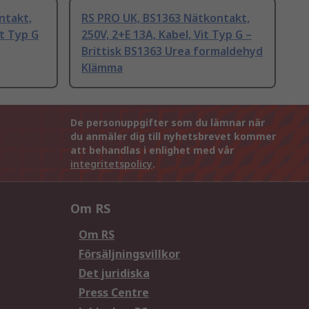
ntakt,
RS PRO UK, BS1363 Nätkontakt,
rt Typ G
250V, 2+E 13A, Kabel, Vit Typ G –
Brittisk BS1363 Urea formaldehyd
Klämma
De personuppgifter som du lämnar när
du anmäler dig till nyhetsbrevet kommer
att behandlas i enlighet med vår
integritetspolicy
.
Om RS
Om RS
Försäljningsvillkor
Det juridiska
Press Centre