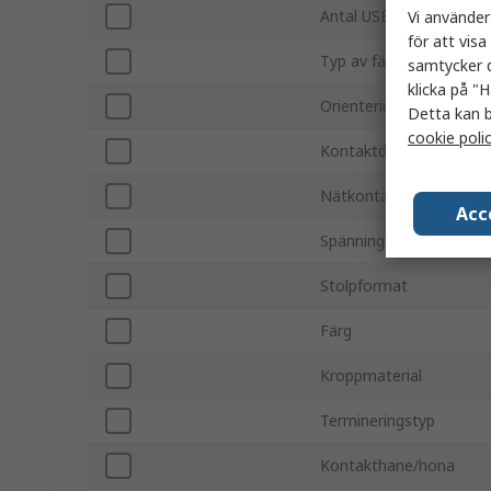
Antal USB-portar
Vi använder
för att vis
Typ av fäste
samtycker d
klicka på "H
Orientering
Detta kan b
cookie poli
Kontaktdon hane/hona
Nätkontakttyp
Acc
Spänning
Stolpformat
Färg
Kroppmaterial
Termineringstyp
Kontakthane/hona