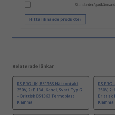
Standarder/godkännan
Hitta liknande produkter
Relaterade länkar
RS PRO UK, BS1363 Nätkontakt,
RS PRO 
250V, 2+E 13A, Kabel, Svart Typ G
250V, 2+
– Brittisk BS1363 Termoplast
Brittisk
Klämma
Klämma