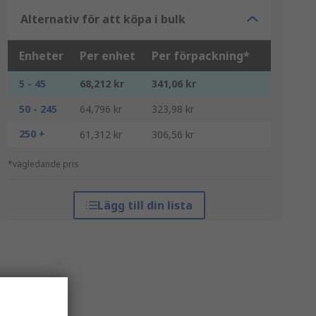
Alternativ för att köpa i bulk
Enheter
Per enhet
Per förpackning*
5 - 45
68,212 kr
341,06 kr
50 - 245
64,796 kr
323,98 kr
250 +
61,312 kr
306,56 kr
*vägledande pris
Lägg till din lista