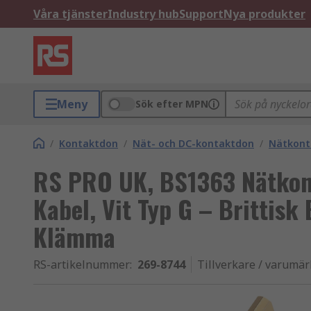
Våra tjänster
Industry hub
Support
Nya produkter
Meny
Sök efter MPN
/
Kontaktdon
/
Nät- och DC-kontaktdon
/
Nätkont
RS PRO UK, BS1363 Nätkont
Kabel, Vit Typ G – Brittis
Klämma
RS-artikelnummer
:
269-8744
Tillverkare / varumä