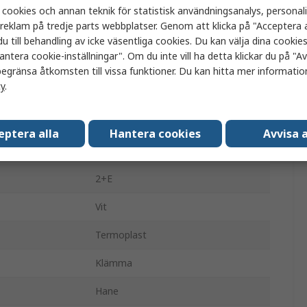
0
 cookies och annan teknik för statistisk användningsanalys, personal
a reklam på tredje parts webbplatser. Genom att klicka på "Acceptera a
Kabel
u till behandling av icke väsentliga cookies. Du kan välja dina cooki
antera cookie-inställningar". Om du inte vill ha detta klickar du på "Avv
Högervinklad
egränsa åtkomsten till vissa funktioner. Du kan hitta mer information
cy
.
Hane
Typ G – Brittisk BS1363
eptera alla
Hantera cookies
Avvisa a
250V
2+E
Vit
Termoplast
Klämma
Hane