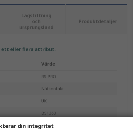
Lagstiftning
och
Produktdetaljer
ursprungsland
tt eller flera attribut.
Värde
RS PRO
Nätkontakt
UK
BS1363
kterar din integritet
3A