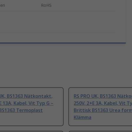
den
RoHS
UK, BS1363 Nätkontakt,
RS PRO UK, BS1363 Nätko
E 13A, Kabel, Vit Typ G –
250V, 2+E 3A, Kabel, Vit T
 BS1363 Termoplast
Brittisk BS1363 Urea for
Klämma