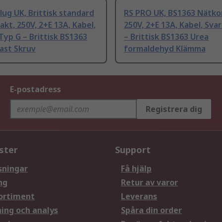
ug UK, Brittisk standard
RS PRO UK, BS1363 Nätko
kt, 250V, 2+E 13A, Kabel,
250V, 2+E 13A, Kabel, Sva
yp G – Brittisk BS1363
– Brittisk BS1363 Urea
ast Skruv
formaldehyd Klämma
E-postadress
Registrera dig
ster
Support
sningar
Få hjälp
ng
Retur av varor
ortiment
Leverans
ning och analys
Spåra din order