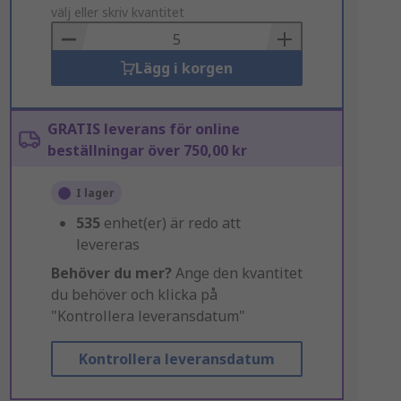
to
välj eller skriv kvantitet
Basket
Lägg i korgen
GRATIS leverans för online
beställningar över 750,00 kr
I lager
535
enhet(er) är redo att
levereras
Behöver du mer?
Ange den kvantitet
du behöver och klicka på
"Kontrollera leveransdatum"
Kontrollera leveransdatum