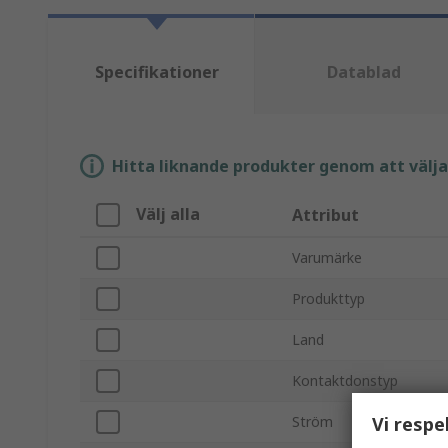
Specifikationer
Datablad
Hitta liknande produkter genom att välja e
Välj alla
Attribut
Varumärke
Produkttyp
Land
Kontaktdonstyp
Vi respe
Ström