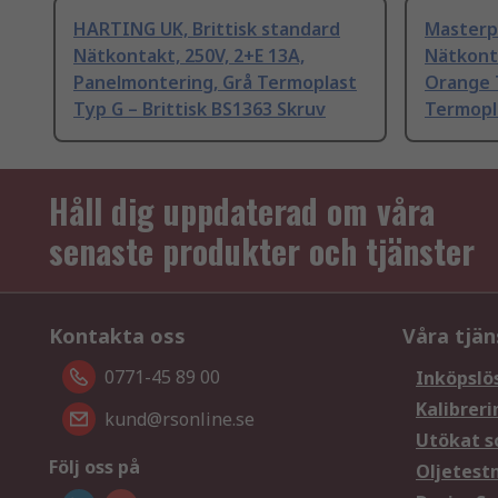
HARTING UK, Brittisk standard
Masterpl
Nätkontakt, 250V, 2+E 13A,
Nätkonta
Panelmontering, Grå Termoplast
Orange T
Typ G – Brittisk BS1363 Skruv
Termopl
Håll dig uppdaterad om våra
senaste produkter och tjänster
Kontakta oss
Våra tjän
0771-45 89 00
Inköpslö
Kalibreri
kund@rsonline.se
Utökat s
Följ oss på
Oljetest