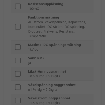
Resistansupplösning
100mΩ
Funktionsmätning
AC-ström, Växelspänning, Kapacitans,
Kontinuitet, DC-ström, DC-spänning,
Diodtest, Frekvens, Resistans,
Temperatur
Maximal DC-spänningsmätning
1kV dc
Sann RMS
Ja
Likström noggrannhet
±0.6 % rdg + 5 Digits
Växelspänning noggrannhet
±1 % rdg + 5 Digits
Växelström noggrannhet
±1.5 % rdg + 5 Digits