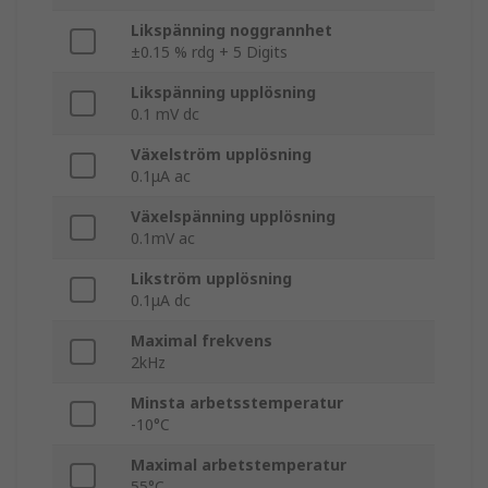
Likspänning noggrannhet
±0.15 % rdg + 5 Digits
Likspänning upplösning
0.1 mV dc
Växelström upplösning
0.1μA ac
Växelspänning upplösning
0.1mV ac
Likström upplösning
0.1μA dc
Maximal frekvens
2kHz
Minsta arbetsstemperatur
-10°C
Maximal arbetstemperatur
55°C