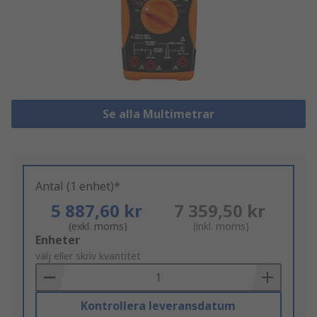
Se alla Multimetrar
Antal (1 enhet)*
5 887,60 kr
7 359,50 kr
(exkl. moms)
(inkl. moms)
Add
Enheter
to
välj eller skriv kvantitet
Basket
Kontrollera leveransdatum