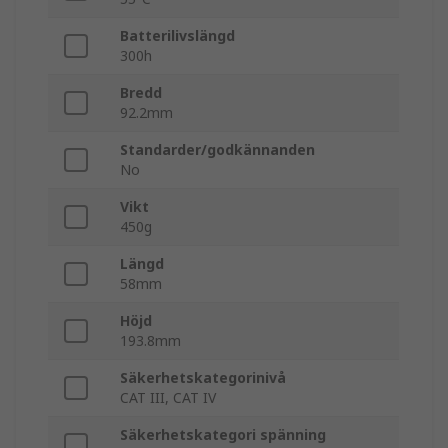
Batterilivslängd
300h
Bredd
92.2mm
Standarder/godkännanden
No
Vikt
450g
Längd
58mm
Höjd
193.8mm
Säkerhetskategorinivå
CAT III, CAT IV
Säkerhetskategori spänning