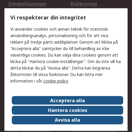
Inköpslösningar
Kalibrering
Utökat sortiment
Oljetestning och analys
Vi respekterar din integritet
DesignSpark
Teknisk Support
Ditt lokala säljteam
Exportlösningar
Vi använder cookies och annan teknik för statistisk
användningsanalys, personalisering och för att visa
reklam på tredje parts webbplatser. Genom att klicka på
Support
"Acceptera alla" samtycker du till behandling av icke
Få hjälp
Retur av varor
väsentliga cookies. Du kan välja dina cookies genom att
klicka på "Hantera cookie-inställningar". Om du inte vill ha
Leverans
Spåra din order
detta klickar du på "Avvisa alla". Detta kan begränsa
Begär en fakturakopi
Fördelar med RS-konto
åtkomsten till vissa funktioner. Du kan hitta mer
Betalningsalternativ
Okdo
information i vår
cookie policy
.
Om RS
Acceptera alla
Om RS
Försäljningsvillkor
Hantera cookies
Det juridiska
Press Centre
Avvisa alla
Jobba hos RS
ESG
Över hela världen
Våra certificeringar