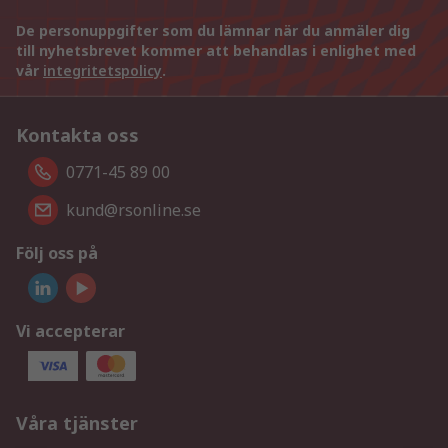
De personuppgifter som du lämnar när du anmäler dig
till nyhetsbrevet kommer att behandlas i enlighet med
vår
integritetspolicy
.
Kontakta oss
0771-45 89 00
kund@rsonline.se
Följ oss på
Vi accepterar
Våra tjänster