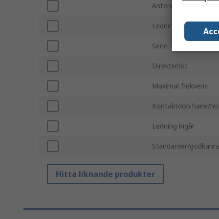
Antennens fysiska f
Ledningslängd
Acc
Serie
Direktivitet
Maximal frekvens
Kontaktdon hane/ho
Ledning ingår
Standarder/godkänn
Hitta liknande produkter