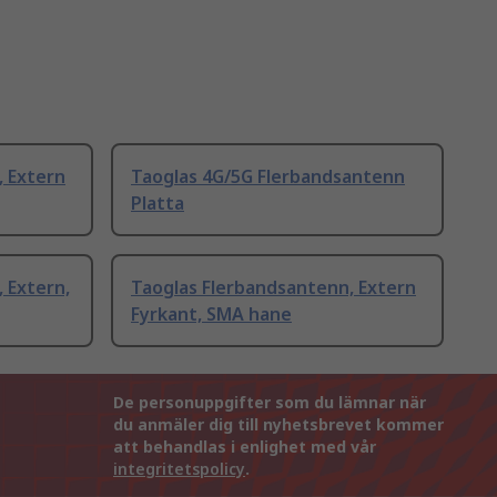
, Extern
Taoglas 4G/5G Flerbandsantenn
Platta
 Extern,
Taoglas Flerbandsantenn, Extern
Fyrkant, SMA hane
De personuppgifter som du lämnar när
du anmäler dig till nyhetsbrevet kommer
att behandlas i enlighet med vår
integritetspolicy
.