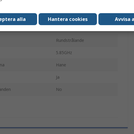
orm
I-stång
1m
eptera alla
Hantera cookies
Avvisa a
GSA
Rundstrålande
5.85GHz
na
Hane
Ja
anden
No