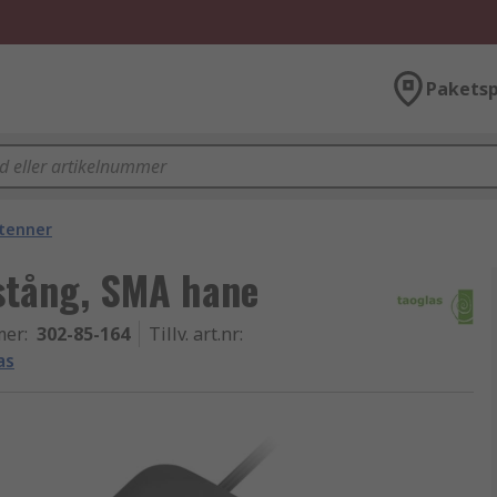
Paketsp
tenner
-stång, SMA hane
mer
:
302-85-164
Tillv. art.nr
:
as