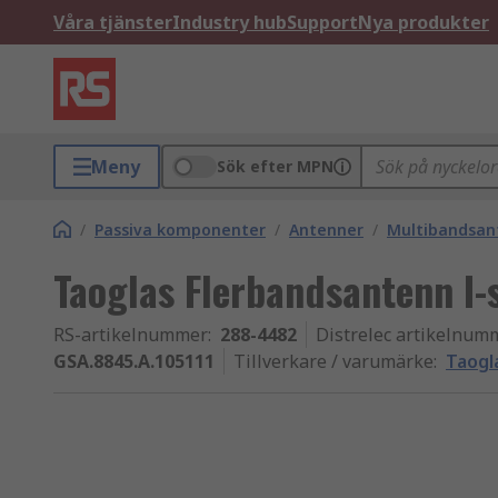
Våra tjänster
Industry hub
Support
Nya produkter
Meny
Sök efter MPN
/
Passiva komponenter
/
Antenner
/
Multibandsan
Taoglas Flerbandsantenn I
RS-artikelnummer
:
288-4482
Distrelec artikelnum
GSA.8845.A.105111
Tillverkare / varumärke
:
Taogl