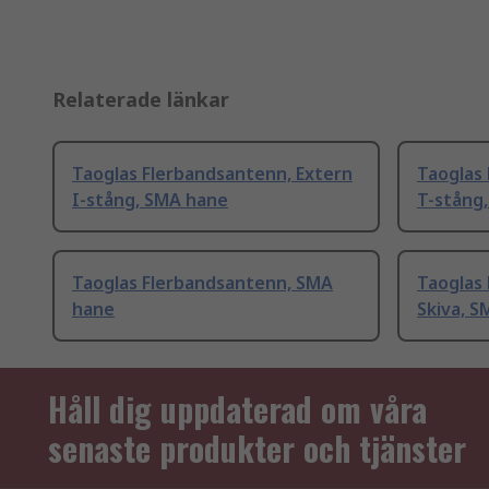
Relaterade länkar
Taoglas Flerbandsantenn, Extern
Taoglas
I-stång, SMA hane
T-stång
Taoglas Flerbandsantenn, SMA
Taoglas
hane
Skiva, 
Håll dig uppdaterad om våra
senaste produkter och tjänster