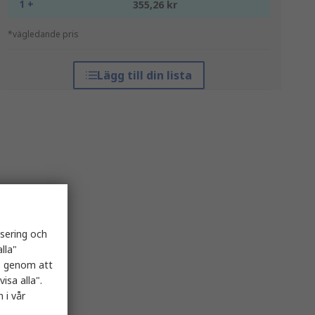
1 +
355,26 kr
*vägledande pris
Lägg till din lista
isering och
lla"
es genom att
isa alla".
 i vår