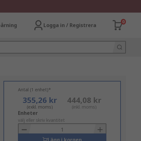
0
årning
Logga in / Registrera
Antal (1 enhet)*
355,26 kr
444,08 kr
(exkl. moms)
(inkl. moms)
Add
Enheter
to
välj eller skriv kvantitet
Basket
Lägg i korgen