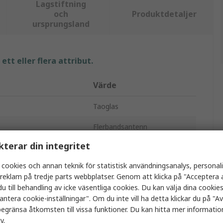
Lagstiftning
och
Produktdetaljer
ursprungsland
tt eller flera attribut.
Värde
Taoglas
Flerbandsantenn
kterar din integritet
450MHz
 cookies och annan teknik för statistisk användningsanalys, personal
SMA hane
a reklam på tredje parts webbplatser. Genom att klicka på "Acceptera a
u till behandling av icke väsentliga cookies. Du kan välja dina cooki
p
Häftmedel
antera cookie-inställningar". Om du inte vill ha detta klickar du på "Avv
6dBi
egränsa åtkomsten till vissa funktioner. Du kan hitta mer information
cy
.