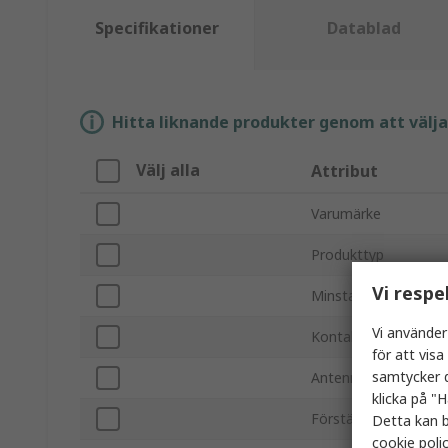
Specifikationer
Datablad
Hitta liknande produkter genom att välja e
Välj alla
Attribut
Varumärke
Produkttyp
Vi respe
Minsta frekvens
Vi använder
Kontaktdonstyp
för att vis
samtycker d
Antennmonteringsty
klicka på "H
Förstärkning
Detta kan b
cookie poli