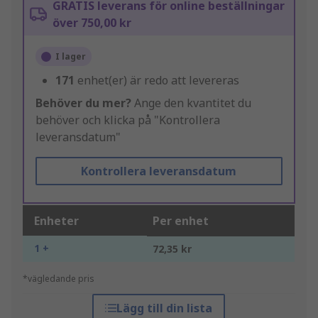
GRATIS leverans för online beställningar
över 750,00 kr
I lager
171
enhet(er) är redo att levereras
Behöver du mer?
Ange den kvantitet du
behöver och klicka på "Kontrollera
leveransdatum"
Kontrollera leveransdatum
Enheter
Per enhet
1 +
72,35 kr
*vägledande pris
Lägg till din lista