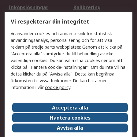
Inköpslösningar
Kalibrering
Utökat sortiment
Oljetestning och analys
Vi respekterar din integritet
DesignSpark
Teknisk Support
Ditt lokala säljteam
Exportlösningar
Vi använder cookies och annan teknik för statistisk
användningsanalys, personalisering och för att visa
reklam på tredje parts webbplatser. Genom att klicka på
Support
"Acceptera alla" samtycker du till behandling av icke
Få hjälp
Retur av varor
väsentliga cookies. Du kan välja dina cookies genom att
klicka på "Hantera cookie-inställningar". Om du inte vill ha
Leverans
Spåra din order
detta klickar du på "Avvisa alla". Detta kan begränsa
Begär en fakturakopi
Fördelar med RS-konto
åtkomsten till vissa funktioner. Du kan hitta mer
Betalningsalternativ
Okdo
information i vår
cookie policy
.
Om RS
Acceptera alla
Om RS
Försäljningsvillkor
Hantera cookies
Det juridiska
Press Centre
Avvisa alla
Jobba hos RS
ESG