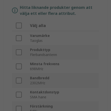
Hitta liknande produkter genom att
välja ett eller flera attribut.
Välj alla
Varumärke
Taoglas
Produkttyp
Flerbandsantenn
Minsta frekvens
698MHz
Bandbredd
2302MHz
Kontaktdonstyp
SMA hane
Förstärkning