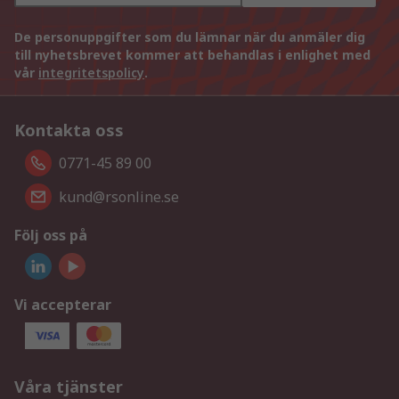
De personuppgifter som du lämnar när du anmäler dig
till nyhetsbrevet kommer att behandlas i enlighet med
vår
integritetspolicy
.
Kontakta oss
0771-45 89 00
kund@rsonline.se
Följ oss på
Vi accepterar
Våra tjänster