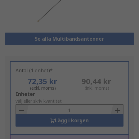
Se alla Multibandsantenner
Antal (1 enhet)*
72,35 kr
90,44 kr
(exkl. moms)
(inkl. moms)
Add
Enheter
to
välj eller skriv kvantitet
Basket
Lägg i korgen