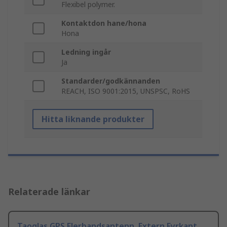
Flexibel polymer.
Kontaktdon hane/hona
Hona
Ledning ingår
Ja
Standarder/godkännanden
REACH, ISO 9001:2015, UNSPSC, RoHS
Hitta liknande produkter
Relaterade länkar
Taoglas GPS Flerbandsantenn, Extern Fyrkant,