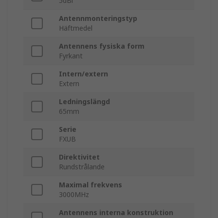
5dBi
Antennmonteringstyp
Häftmedel
Antennens fysiska form
Fyrkant
Intern/extern
Extern
Ledningslängd
65mm
Serie
FXUB
Direktivitet
Rundstrålande
Maximal frekvens
3000MHz
Antennens interna konstruktion