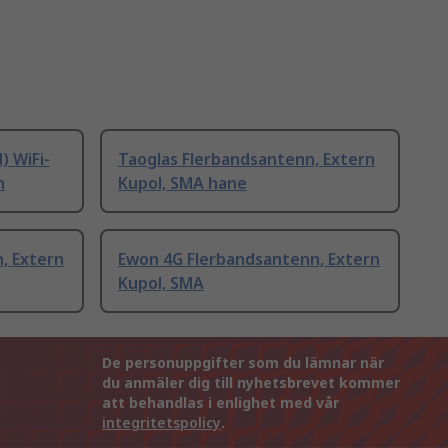
) WiFi-
Taoglas Flerbandsantenn, Extern
n
Kupol, SMA hane
, Extern
Ewon 4G Flerbandsantenn, Extern
Kupol, SMA
De personuppgifter som du lämnar när
du anmäler dig till nyhetsbrevet kommer
att behandlas i enlighet med vår
integritetspolicy
.