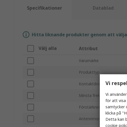
Specifikationer
Datablad
Hitta liknande produkter genom att välja e
Välj alla
Attribut
Varumärke
Produkttyp
Vi respe
Kontaktdonstyp
Vi använder
Minsta frekvens
för att vis
samtycker d
Förstärkning
klicka på "H
Antennmonteringstyp
Detta kan b
cookie poli