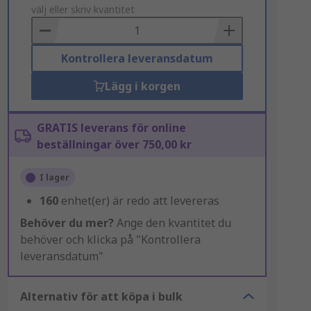
to
välj eller skriv kvantitet
Basket
Kontrollera leveransdatum
Lägg i korgen
GRATIS leverans för online
beställningar över 750,00 kr
I lager
160
enhet(er) är redo att levereras
Behöver du mer?
Ange den kvantitet du
behöver och klicka på "Kontrollera
leveransdatum"
Alternativ för att köpa i bulk