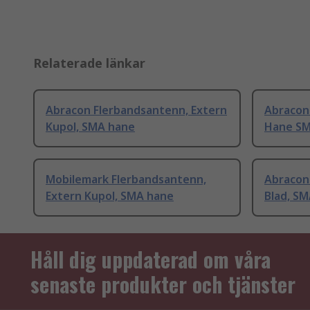
Relaterade länkar
Abracon Flerbandsantenn, Extern
Abracon 
Kupol, SMA hane
Hane SM
Mobilemark Flerbandsantenn,
Abracon
Extern Kupol, SMA hane
Blad, S
Håll dig uppdaterad om våra
senaste produkter och tjänster