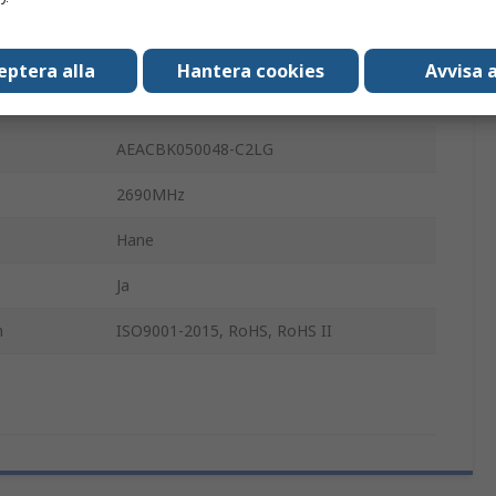
Kupol
Extern
eptera alla
Hantera cookies
Avvisa a
3m
AEACBK050048-C2LG
2690MHz
Hane
Ja
n
ISO9001-2015, RoHS, RoHS II