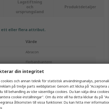
Lagstiftning
och
Produktdetaljer
ursprungsland
tt eller flera attribut.
Värde
Abracon
Flerbandsantenn
kterar din integritet
SMA hane
 cookies och annan teknik för statistisk användningsanalys, personal
698MHz
a reklam på tredje parts webbplatser. Genom att klicka på "Acceptera a
u till behandling av icke väsentliga cookies. Du kan välja dina cooki
2dBi
antera cookie-inställningar". Om du inte vill ha detta klickar du på "Avv
Skruv
egränsa åtkomsten till vissa funktioner. Du kan hitta mer information
cy
.