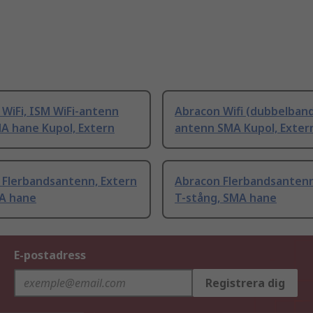
WiFi, ISM WiFi-antenn
Abracon Wifi (dubbelband
A hane Kupol, Extern
antenn SMA Kupol, Exter
 Flerbandsantenn, Extern
Abracon Flerbandsantenn
MA hane
T-stång, SMA hane
E-postadress
Registrera dig