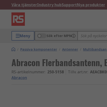
Våra tjänster
Industry hub
Support
Nya produkter
Meny
Sök efter MPN
/
Passiva komponenter
/
Antenner
/
Multibandsan
Abracon Flerbandsantenn, 
RS-artikelnummer
:
250-5158
Tillv. art.nr
:
AEACBK0
Abracon