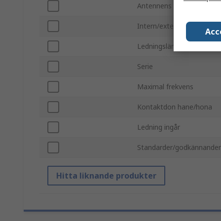
Antennens fysiska form
Intern/extern
Acc
Ledningslängd
Serie
Maximal frekvens
Kontaktdon hane/hona
Ledning ingår
Standarder/godkännande
Hitta liknande produkter