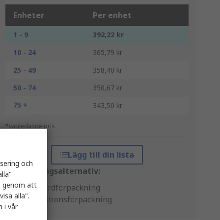
Enheter
Per enhet
1 - 9
392,22 kr
10 - 24
365,79 kr
25 - 49
358,40 kr
50 - 74
350,67 kr
75 +
343,50 kr
*vägledande pris
Lägg till din lista
isering och
Förpackningsalternativ:
lla"
es genom att
Standardförpackning
isa alla".
Produktionsförpackning
 i vår