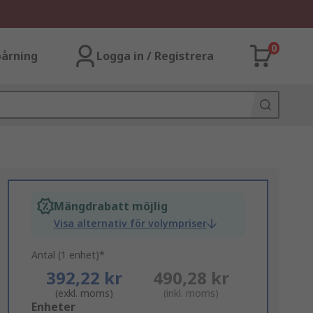
0
årning
Logga in / Registrera
Mängdrabatt möjlig
Visa alternativ för volympriser
Antal (1 enhet)*
392,22 kr
490,28 kr
(exkl. moms)
(inkl. moms)
Add
Enheter