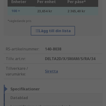
Enheter
Per enhet
Per påse*
100 +
23,654 kr
2 365,40 kr
*vägledande pris
Lägg till din lista
RS-artikelnummer
:
140-8038
Tillv. art.nr
:
DELTA2D/X/SMAM/S/RA/34
Tillverkare /
Siretta
varumärke
:
Specifikationer
Datablad