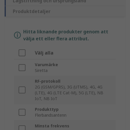
Lagstiftning och ursprungsland
Produktdetaljer
Hitta liknande produkter genom att
välja ett eller flera attribut.
Välj alla
Varumärke
Siretta
RF-protokoll
2G (GSM/GPRS), 3G (UTMS), 4G, 4G
(LTE), 4G (LTE Cat-M), 5G (LTE), NB
IoT, NB IoT
Produkttyp
Flerbandsantenn
Minsta frekvens