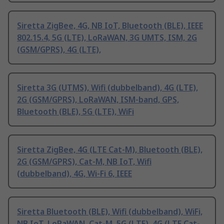
Siretta ZigBee, 4G, NB IoT, Bluetooth (BLE), IEEE
802.15.4, 5G (LTE), LoRaWAN, 3G UMTS, ISM, 2G
(GSM/GPRS), 4G (LTE),
Siretta 3G (UTMS), Wifi (dubbelband), 4G (LTE),
2G (GSM/GPRS), LoRaWAN, ISM-band, GPS,
Bluetooth (BLE), 5G (LTE), WiFi
Siretta ZigBee, 4G (LTE Cat-M), Bluetooth (BLE),
2G (GSM/GPRS), Cat-M, NB IoT, Wifi
(dubbelband), 4G, Wi-Fi 6, IEEE
Siretta Bluetooth (BLE), Wifi (dubbelband), WiFi,
NB IoT, LoRaWAN, Cat-M, 5G (LTE), 4G (LTE Cat-