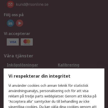
kund@rsonline.se
Följ oss på
Vi accepterar
Våra tjänster
Inköpslösningar
Kalibrering
Utökat sortiment
Oljetestning och analys
Vi respekterar din integritet
DesignSpark
Teknisk Support
Ditt lokala säljteam
Exportlösningar
Vi använder cookies och annan teknik för statistisk
användningsanalys, personalisering och för att visa
reklam på tredje parts webbplatser. Genom att klicka på
Support
"Acceptera alla" samtycker du till behandling av icke
Få hjälp
Retur av varor
väsentliga cookies. Du kan välja dina cookies genom att