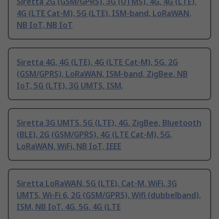
Siretta 2G (GSM/GPRS), 3G (UTMS), 4G, 4G (LTE),
4G (LTE Cat-M), 5G (LTE), ISM-band, LoRaWAN,
NB IoT, NB IoT
Siretta 4G, 4G (LTE), 4G (LTE Cat-M), 5G, 2G
(GSM/GPRS), LoRaWAN, ISM-band, ZigBee, NB
IoT, 5G (LTE), 3G UMTS, ISM,
Siretta 3G UMTS, 5G (LTE), 4G, ZigBee, Bluetooth
(BLE), 2G (GSM/GPRS), 4G (LTE Cat-M), 5G,
LoRaWAN, WiFi, NB IoT, IEEE
Siretta LoRaWAN, 5G (LTE), Cat-M, WiFi, 3G
UMTS, Wi-Fi 6, 2G (GSM/GPRS), Wifi (dubbelband),
ISM, NB IoT, 4G, 5G, 4G (LTE