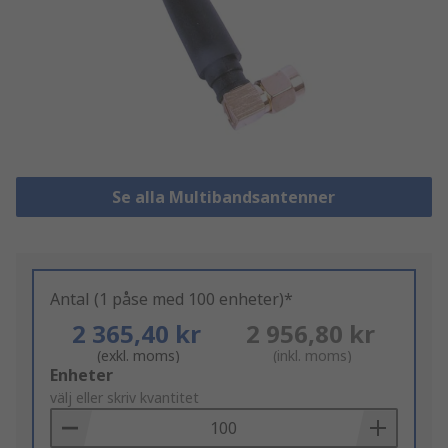
Se alla Multibandsantenner
Antal (1 påse med 100 enheter)*
2 365,40 kr
2 956,80 kr
(exkl. moms)
(inkl. moms)
Add
Enheter
to
välj eller skriv kvantitet
Basket