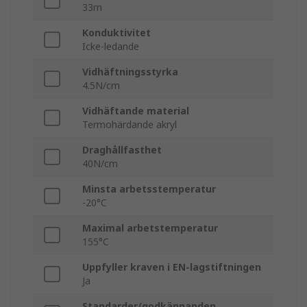
33m
Konduktivitet
Icke-ledande
Vidhäftningsstyrka
4.5N/cm
Vidhäftande material
Termohärdande akryl
Draghållfasthet
40N/cm
Minsta arbetsstemperatur
-20°C
Maximal arbetstemperatur
155°C
Uppfyller kraven i EN-lagstiftningen
Ja
Standarder/godkännanden