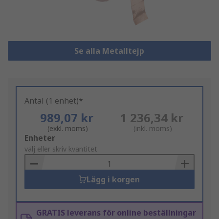
Se alla Metalltejp
Antal (1 enhet)*
989,07 kr
1 236,34 kr
(exkl. moms)
(inkl. moms)
Add
Enheter
to
välj eller skriv kvantitet
Basket
Lägg i korgen
GRATIS leverans för online beställningar