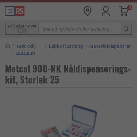
0
Sök efter MPN
/
Test och
/
Labbutrustning
/
Materialdispensrar
mätning
Metcal 900-NK Nåldispenserings-
kit, Storlek 25