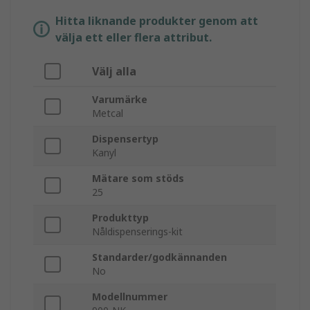
Hitta liknande produkter genom att
välja ett eller flera attribut.
Välj alla
Varumärke
Metcal
Dispensertyp
Kanyl
Mätare som stöds
25
Produkttyp
Nåldispenserings-kit
Standarder/godkännanden
No
Modellnummer