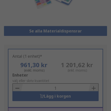
Se alla Materialdispensrar
Antal (1 enhet)*
961,30 kr
1 201,62 kr
(exkl. moms)
(inkl. moms)
Add
Enheter
to
välj eller skriv kvantitet
Basket
Lägg i korgen