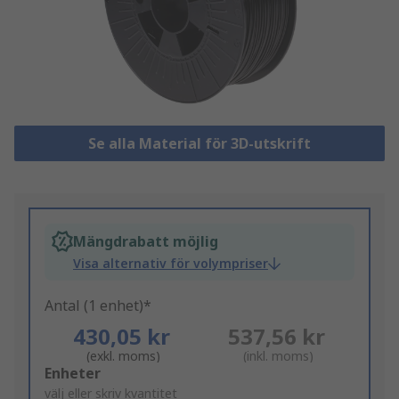
Se alla Material för 3D-utskrift
Mängdrabatt möjlig
Visa alternativ för volympriser
Antal (1 enhet)*
430,05 kr
537,56 kr
(exkl. moms)
(inkl. moms)
Add
Enheter
to
välj eller skriv kvantitet