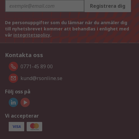
Registrera dig
De personuppgifter som du lämnar när du anmäler dig
till nyhetsbrevet kommer att behandlas i enlighet med
vår
integritetspolicy
.
Kontakta oss
0771-45 89 00
kund@rsonline.se
Följ oss på
Vi accepterar