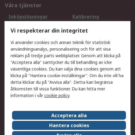
Våra tjänster
Inköpslösningar
Kalibrering
Utökat sortiment
Oljetestning och analys
Vi respekterar din integritet
DesignSpark
Teknisk Support
Ditt lokala säljteam
Exportlösningar
Vi använder cookies och annan teknik för statistisk
användningsanalys, personalisering och för att visa
reklam på tredje parts webbplatser. Genom att klicka på
Support
"Acceptera alla" samtycker du till behandling av icke
Få hjälp
Retur av varor
väsentliga cookies. Du kan välja dina cookies genom att
klicka på "Hantera cookie-inställningar". Om du inte vill ha
Leverans
Spåra din order
detta klickar du på "Avvisa alla". Detta kan begränsa
Begär en fakturakopi
Fördelar med RS-konto
åtkomsten till vissa funktioner. Du kan hitta mer
Betalningsalternativ
Okdo
information i vår
cookie policy
.
Om RS
Acceptera alla
Om RS
Försäljningsvillkor
Hantera cookies
Det juridiska
Press Centre