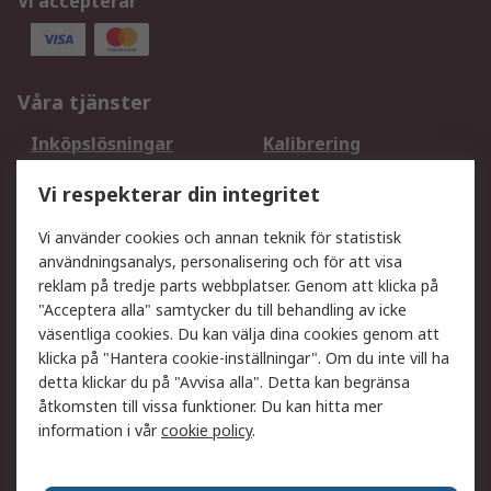
Vi accepterar
Våra tjänster
Inköpslösningar
Kalibrering
Utökat sortiment
Oljetestning och analys
Vi respekterar din integritet
DesignSpark
Teknisk Support
Ditt lokala säljteam
Exportlösningar
Vi använder cookies och annan teknik för statistisk
användningsanalys, personalisering och för att visa
reklam på tredje parts webbplatser. Genom att klicka på
Support
"Acceptera alla" samtycker du till behandling av icke
Få hjälp
Retur av varor
väsentliga cookies. Du kan välja dina cookies genom att
klicka på "Hantera cookie-inställningar". Om du inte vill ha
Leverans
Spåra din order
detta klickar du på "Avvisa alla". Detta kan begränsa
Begär en fakturakopi
Fördelar med RS-konto
åtkomsten till vissa funktioner. Du kan hitta mer
Betalningsalternativ
Okdo
information i vår
cookie policy
.
Om RS