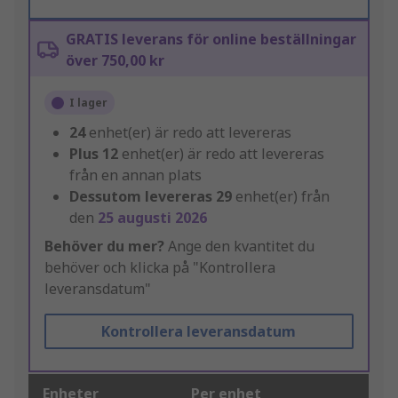
GRATIS leverans för online beställningar
över 750,00 kr
I lager
24
enhet(er) är redo att levereras
Plus
12
enhet(er) är redo att levereras
från en annan plats
Dessutom levereras
29
enhet(er) från
den
25 augusti 2026
Behöver du mer?
Ange den kvantitet du
behöver och klicka på "Kontrollera
leveransdatum"
Kontrollera leveransdatum
Enheter
Per enhet