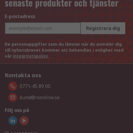
senaste produkter och tjänster
E-postadress
Registrera dig
De personuppgifter som du lämnar när du anmäler dig
till nyhetsbrevet kommer att behandlas i enlighet med
vår
integritetspolicy
.
Kontakta oss
0771-45 89 00
kund@rsonline.se
Följ oss på