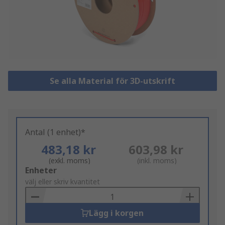
Se alla Material för 3D-utskrift
Antal (1 enhet)*
483,18 kr
603,98 kr
(exkl. moms)
(inkl. moms)
Add
Enheter
to
välj eller skriv kvantitet
Basket
Lägg i korgen