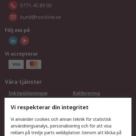
0771-45 89 00
kund@rsonline.se
Följ oss på
Vi accepterar
Våra tjänster
Inköpslösningar
Kalibrering
Utökat sortiment
Oljetestning och analys
Vi respekterar din integritet
DesignSpark
Teknisk Support
Ditt lokala säljteam
Exportlösningar
Vi använder cookies och annan teknik för statistisk
användningsanalys, personalisering och för att visa
reklam på tredje parts webbplatser. Genom att klicka på
Support