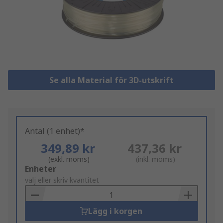
Se alla Material för 3D-utskrift
Antal (1 enhet)*
349,89 kr
437,36 kr
(exkl. moms)
(inkl. moms)
Add
Enheter
to
välj eller skriv kvantitet
Basket
Lägg i korgen