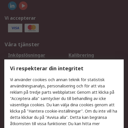
Vi accepterar
Våra tjänster
Inköpslösningar
Kalibrering
Utökat sortiment
Oljetestning och analys
Vi respekterar din integritet
DesignSpark
Teknisk Support
Ditt lokala säljteam
Exportlösningar
Vi använder cookies och annan teknik för statistisk
användningsanalys, personalisering och för att visa
reklam på tredje parts webbplatser. Genom att klicka på
Support
"Acceptera alla" samtycker du till behandling av icke
Få hjälp
Retur av varor
väsentliga cookies. Du kan välja dina cookies genom att
klicka på "Hantera cookie-inställningar". Om du inte vill ha
Leverans
Spåra din order
detta klickar du på "Avvisa alla". Detta kan begränsa
Begär en fakturakopi
Fördelar med RS-konto
åtkomsten till vissa funktioner. Du kan hitta mer