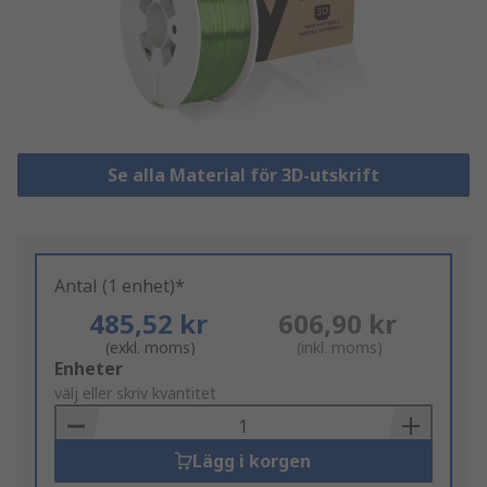
Se alla Material för 3D-utskrift
Antal (1 enhet)*
485,52 kr
606,90 kr
(exkl. moms)
(inkl. moms)
Add
Enheter
to
välj eller skriv kvantitet
Basket
Lägg i korgen