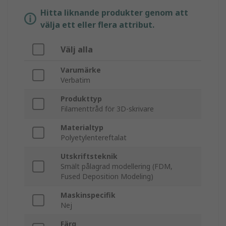
Hitta liknande produkter genom att
välja ett eller flera attribut.
Välj alla
Varumärke
Verbatim
Produkttyp
Filamenttråd för 3D-skrivare
Materialtyp
Polyetylentereftalat
Utskriftsteknik
Smält pålagrad modellering (FDM,
Fused Deposition Modeling)
Maskinspecifik
Nej
Färg