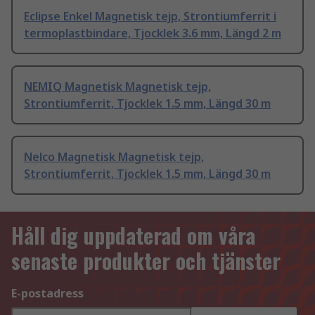
Eclipse Enkel Magnetisk tejp, Strontiumferrit i
termoplastbindare, Tjocklek 3.6 mm, Längd 2 m
NEMIQ Magnetisk Magnetisk tejp,
Strontiumferrit, Tjocklek 1.5 mm, Längd 30 m
Nelco Magnetisk Magnetisk tejp,
Strontiumferrit, Tjocklek 1.5 mm, Längd 30 m
Håll dig uppdaterad om våra
senaste produkter och tjänster
E-postadress