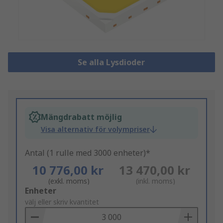
Se alla Lysdioder
Mängdrabatt möjlig
Visa alternativ för volympriser
Antal (1 rulle med 3000 enheter)*
10 776,00 kr
13 470,00 kr
(exkl. moms)
(inkl. moms)
Add
Enheter
to
välj eller skriv kvantitet
Basket