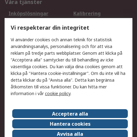
Våra tjänster
Inköpslösningar
Kalibrering
Utökat sortiment
Oljetestning och analys
Vi respekterar din integritet
DesignSpark
Teknisk Support
Ditt lokala säljteam
Exportlösningar
Vi använder cookies och annan teknik för statistisk
användningsanalys, personalisering och för att visa
reklam på tredje parts webbplatser. Genom att klicka på
Support
"Acceptera alla" samtycker du till behandling av icke
Få hjälp
Retur av varor
väsentliga cookies. Du kan välja dina cookies genom att
klicka på "Hantera cookie-inställningar". Om du inte vill ha
Leverans
Spåra din order
detta klickar du på "Avvisa alla". Detta kan begränsa
Begär en fakturakopi
Fördelar med RS-konto
åtkomsten till vissa funktioner. Du kan hitta mer
Betalningsalternativ
Okdo
information i vår
cookie policy
.
Om RS
Acceptera alla
Om RS
Försäljningsvillkor
Hantera cookies
Det juridiska
Press Centre
Avvisa alla
Jobba hos RS
ESG