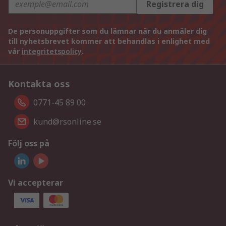
Registrera dig
De personuppgifter som du lämnar när du anmäler dig
till nyhetsbrevet kommer att behandlas i enlighet med
vår
integritetspolicy
.
Kontakta oss
0771-45 89 00
kund@rsonline.se
Följ oss på
Vi accepterar