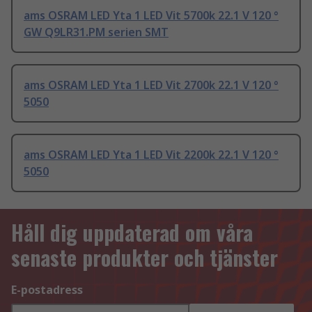
ams OSRAM LED Yta 1 LED Vit 5700k 22.1 V 120 °
GW Q9LR31.PM serien SMT
ams OSRAM LED Yta 1 LED Vit 2700k 22.1 V 120 °
5050
ams OSRAM LED Yta 1 LED Vit 2200k 22.1 V 120 °
5050
Håll dig uppdaterad om våra
senaste produkter och tjänster
E-postadress