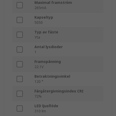
Maximal framström
265mA
Kapseltyp
5050
Typ av fäste
Yta
Antal lysdioder
1
Framspänning
22.1V
Betraktningsvinkel
120 °
Färgåtergivningsindex CRI
72%
LED ljusflöde
310 lm