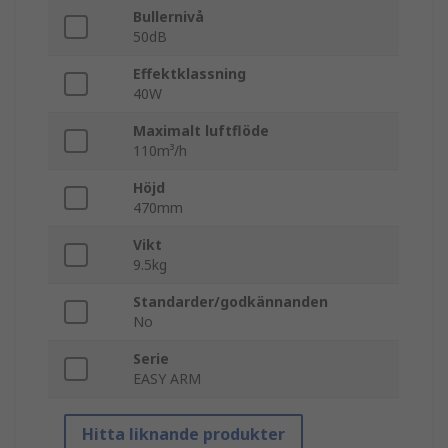
Bullernivå
50dB
Effektklassning
40W
Maximalt luftflöde
110m³/h
Höjd
470mm
Vikt
9.5kg
Standarder/godkännanden
No
Serie
EASY ARM
Hitta liknande produkter