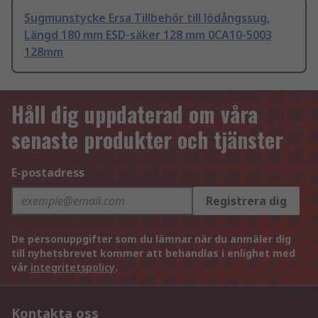
Sugmunstycke Ersa Tillbehör till lödångssug,
Längd 180 mm ESD-säker 128 mm 0CA10-5003
128mm
Håll dig uppdaterad om våra
senaste produkter och tjänster
E-postadress
Registrera dig
De personuppgifter som du lämnar när du anmäler dig
till nyhetsbrevet kommer att behandlas i enlighet med
vår
integritetspolicy
.
Kontakta oss