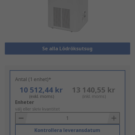
Se alla Lödröksutsug
Antal (1 enhet)*
10 512,44 kr
13 140,55 kr
(exkl. moms)
(inkl. moms)
Add
Enheter
to
välj eller skriv kvantitet
Basket
Kontrollera leveransdatum