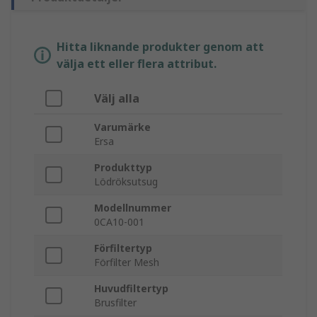
Hitta liknande produkter genom att
välja ett eller flera attribut.
Välj alla
Varumärke
Ersa
Produkttyp
Lödröksutsug
Modellnummer
0CA10-001
Förfiltertyp
Förfilter Mesh
Huvudfiltertyp
Brusfilter