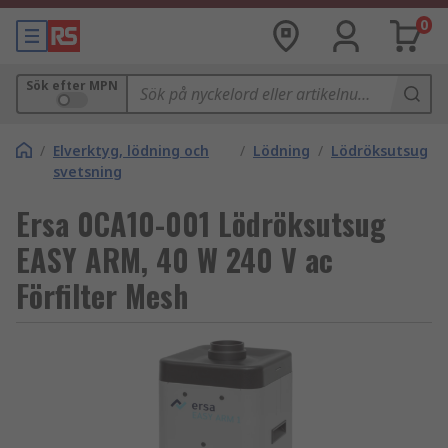
0
Sök efter MPN
/
Elverktyg, lödning och
/
Lödning
/
Lödröksutsug
svetsning
Ersa 0CA10-001 Lödröksutsug
EASY ARM, 40 W 240 V ac
Förfilter Mesh