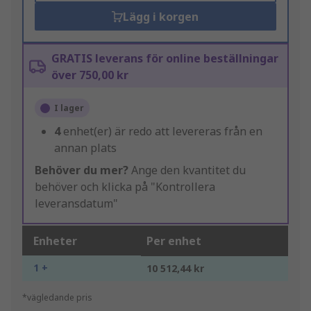
Lägg i korgen
GRATIS leverans för online beställningar
över 750,00 kr
I lager
4
enhet(er) är redo att levereras från en
annan plats
Behöver du mer?
Ange den kvantitet du
behöver och klicka på "Kontrollera
leveransdatum"
Enheter
Per enhet
1 +
10 512,44 kr
*vägledande pris