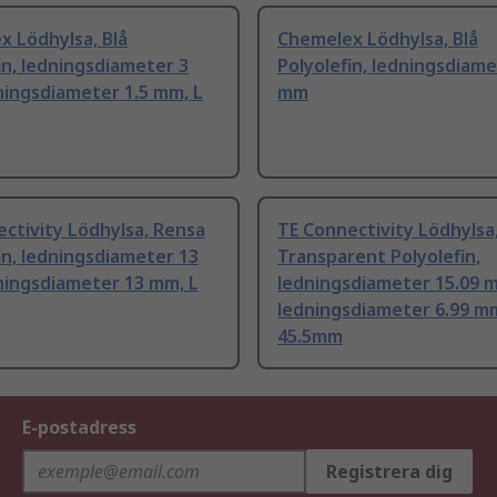
 Lödhylsa, Blå
Chemelex Lödhylsa, Blå
in, ledningsdiameter 3
Polyolefin, ledningsdiame
ningsdiameter 1.5 mm, L
mm
ctivity Lödhylsa, Rensa
TE Connectivity Lödhylsa
in, ledningsdiameter 13
Transparent Polyolefin,
ningsdiameter 13 mm, L
ledningsdiameter 15.09 
ledningsdiameter 6.99 mm
45.5mm
E-postadress
Registrera dig