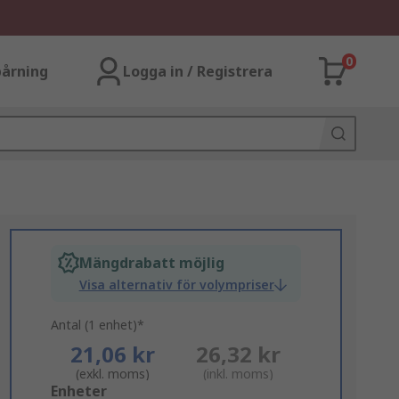
0
årning
Logga in / Registrera
Mängdrabatt möjlig
Visa alternativ för volympriser
Antal (1 enhet)*
21,06 kr
26,32 kr
(exkl. moms)
(inkl. moms)
Add
Enheter