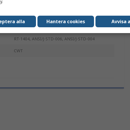
cy
.
Blå
-55°C
eptera alla
Hantera cookies
Avvisa a
125°C
RT-1404, ANSI/J-STD-006, ANSI/J-STD-004
CWT