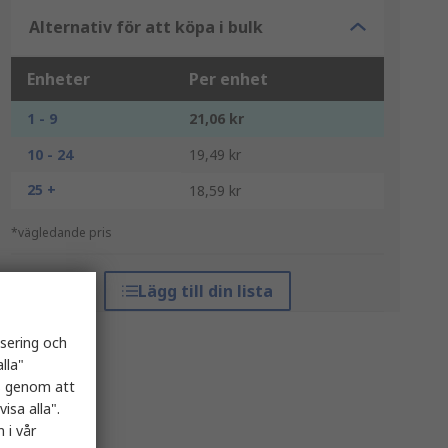
Alternativ för att köpa i bulk
Enheter
Per enhet
1 - 9
21,06 kr
10 - 24
19,49 kr
25 +
18,59 kr
*vägledande pris
Lägg till din lista
isering och
lla"
es genom att
isa alla".
 i vår