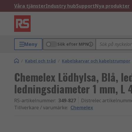
Våra tjänster
Industry hub
Support
Nya produkter
Meny
Sök efter MPN
/
Kabel och tråd
/
Kabelskarvar och kabelstrumpor
Chemelex Lödhylsa, Blå, l
ledningsdiameter 1 mm, L
RS-artikelnummer
:
349-827
Distrelec artikelnumm
Tillverkare / varumärke
:
Chemelex