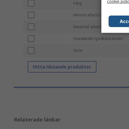
cookie poli
Färg
Minsta arbetsstemperatur
Acc
Maximal arbetstemperatur
Standarder/godkännanden
Serie
Hitta liknande produkter
Relaterade länkar