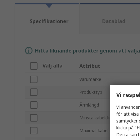
Specifikationer
Datablad
Hitta liknande produkter genom att välja e
Välj alla
Attribut
Varumärke
Produkttyp
Vi respe
Ärmlängd
Vi använder
för att vis
Minsta kabeldiameter
samtycker d
klicka på "H
Maximal kabeldiameter
Detta kan b