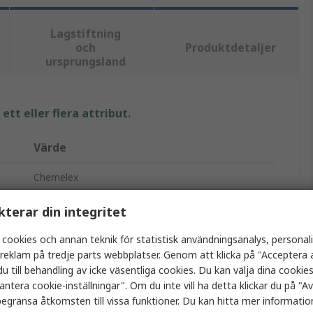
Lagstiftning
och
Produktdetaljer
ursprungsland
tt eller flera attribut.
Värde
Chemelex
Lödhylsa
kterar din integritet
45.5mm
 cookies och annan teknik för statistisk användningsanalys, personal
a reklam på tredje parts webbplatser. Genom att klicka på "Acceptera a
1mm
u till behandling av icke väsentliga cookies. Du kan välja dina cooki
antera cookie-inställningar". Om du inte vill ha detta klickar du på "Avv
6.8mm
egränsa åtkomsten till vissa funktioner. Du kan hitta mer information