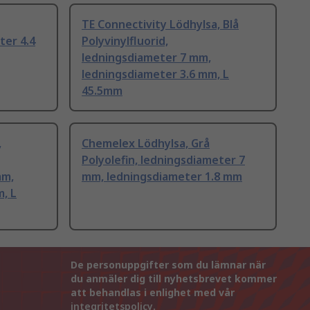
TE Connectivity Lödhylsa, Blå
ter 4.4
Polyvinylfluorid,
ledningsdiameter 7 mm,
ledningsdiameter 3.6 mm, L
45.5mm
,
Chemelex Lödhylsa, Grå
Polyolefin, ledningsdiameter 7
mm,
mm, ledningsdiameter 1.8 mm
, L
De personuppgifter som du lämnar när
du anmäler dig till nyhetsbrevet kommer
att behandlas i enlighet med vår
integritetspolicy
.