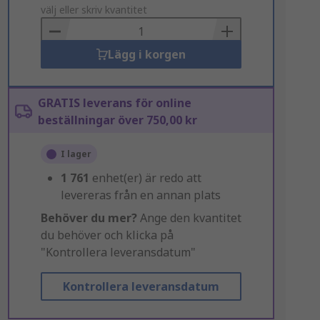
to
välj eller skriv kvantitet
Basket
Lägg i korgen
GRATIS leverans för online
beställningar över 750,00 kr
I lager
1 761
enhet(er) är redo att
levereras från en annan plats
Behöver du mer?
Ange den kvantitet
du behöver och klicka på
"Kontrollera leveransdatum"
Kontrollera leveransdatum