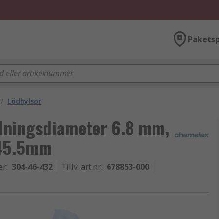
Paketsp
/
Lödhylsor
edningsdiameter 6.8 mm,
 45.5mm
er
:
304-46-432
Tillv. art.nr
:
678853-000