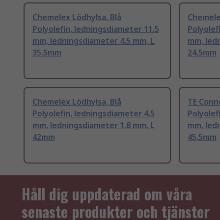
Chemelex Lödhylsa, Blå
Chemelex
Polyolefin, ledningsdiameter 11.5
Polyolef
mm, ledningsdiameter 4.5 mm, L
mm, led
35.5mm
24.5mm
Chemelex Lödhylsa, Blå
TE Conne
Polyolefin, ledningsdiameter 4.5
Polyolef
mm, ledningsdiameter 1.8 mm, L
mm, led
42mm
45.5mm
Håll dig uppdaterad om våra
senaste produkter och tjänster