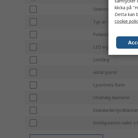
samtycker d
klicka på "H
Orientering
Detta kan b
cookie poli
Typ av fäste
Polantal
Acc
LED ingår
Linsfärg
Antal ljusrör
Ljusrörets form
Utvändig diameter
Standarder/godkänna
Konfiguration rader x