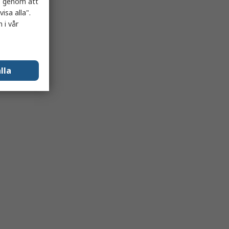
es genom att
isa alla".
 i vår
lla