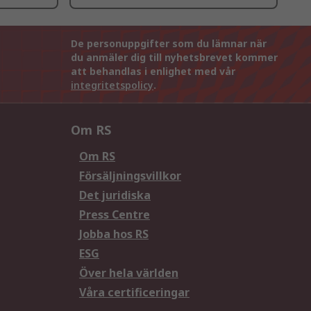
De personuppgifter som du lämnar när
du anmäler dig till nyhetsbrevet kommer
att behandlas i enlighet med vår
integritetspolicy
.
Om RS
Om RS
Försäljningsvillkor
Det juridiska
Press Centre
Jobba hos RS
ESG
Över hela världen
Våra certificeringar