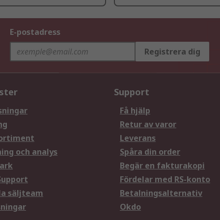
E-postadress
Registrera dig
ster
Support
sningar
Få hjälp
ng
Retur av varor
ortiment
Leverans
ning och analys
Spåra din order
ark
Begär en fakturakopi
Support
Fördelar med RS-konto
la säljteam
Betalningsalternativ
sningar
Okdo