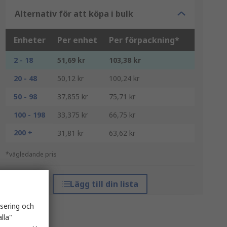
Alternativ för att köpa i bulk
Enheter
Per enhet
Per förpackning*
2 - 18
51,69 kr
103,38 kr
20 - 48
50,12 kr
100,24 kr
50 - 98
37,855 kr
75,71 kr
100 - 198
33,375 kr
66,75 kr
200 +
31,81 kr
63,62 kr
*vägledande pris
Lägg till din lista
isering och
lla"