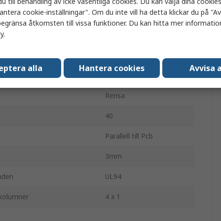
u till behandling av icke väsentliga cookies. Du kan välja dina cooki
antera cookie-inställningar". Om du inte vill ha detta klickar du på "Avv
Högervinklad
egränsa åtkomsten till vissa funktioner. Du kan hitta mer information
cy
.
Inpressning
4
eptera alla
Hantera cookies
Avvisa a
Nej
Rensa
40
Parallell till Pcb
3mm
nden
UL94
-kolumner
4 x 1