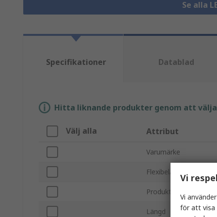
Se alla L
Specifikationer
Datablad
Hitta liknande produkter genom att välja e
Välj alla
Attribut
Varumärke
Flexibel/styv
Vi respe
Produkttyp
Vi använder
för att vis
Längd