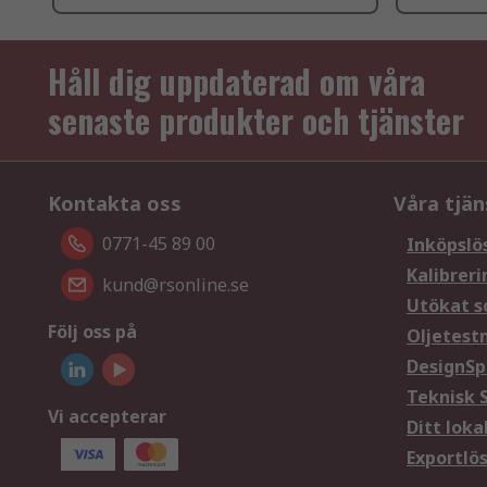
Håll dig uppdaterad om våra
senaste produkter och tjänster
Kontakta oss
Våra tjän
0771-45 89 00
Inköpslö
Kalibreri
kund@rsonline.se
Utökat s
Följ oss på
Oljetest
DesignSp
Teknisk 
Vi accepterar
Ditt loka
Exportlö