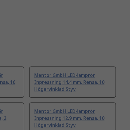
ör
Mentor GmbH LED-lamprör
nsa, 16
Inpressning 14.4 mm, Rensa, 10
Högervinklad Styv
ör
Mentor GmbH LED-lamprör
, 2
Inpressning 12.9 mm, Rensa, 10
Högervinklad Styv