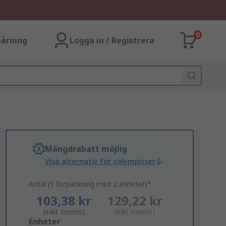
0
årning
Logga in / Registrera
Mängdrabatt möjlig
Visa alternativ för volympriser
Antal (1 förpackning med 2 enheter)*
103,38 kr
129,22 kr
(exkl. moms)
(inkl. moms)
Add
Enheter