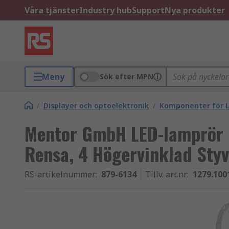
Våra tjänster
Industry hub
Support
Nya produkter
Meny
Sök efter MPN
/
Displayer och optoelektronik
/
Komponenter för L
Mentor GmbH LED-lamprör 
Rensa, 4 Högervinklad Styv
RS-artikelnummer
:
879-6134
Tillv. art.nr
:
1279.100