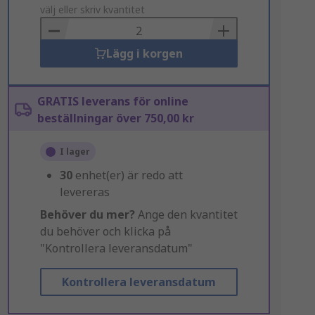
to
välj eller skriv kvantitet
Basket
Lägg i korgen
GRATIS leverans för online
beställningar över 750,00 kr
I lager
30
enhet(er) är redo att
levereras
Behöver du mer?
Ange den kvantitet
du behöver och klicka på
"Kontrollera leveransdatum"
Kontrollera leveransdatum