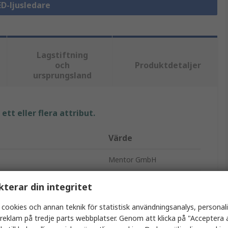
ED-ljusledare
Lagstiftning
och
Produktdetaljer
ursprungsland
tt eller flera attribut.
Värde
Mentor GmbH
Styv
kterar din integritet
LED-lamprör
 cookies och annan teknik för statistisk användningsanalys, personal
a reklam på tredje parts webbplatser. Genom att klicka på "Acceptera a
29.38mm