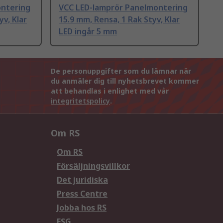
ontering
VCC LED-lamprör Panelmontering
yv, Klar
15.9 mm, Rensa, 1 Rak Styv, Klar
LED ingår 5 mm
De personuppgifter som du lämnar när
du anmäler dig till nyhetsbrevet kommer
att behandlas i enlighet med vår
integritetspolicy
.
Om RS
Om RS
Försäljningsvillkor
Det juridiska
Press Centre
Jobba hos RS
ESG