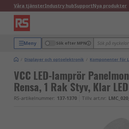
Våra tjänster
Industry hub
Support
Nya produkter
Meny
Sök efter MPN
/
Displayer och optoelektronik
/
Komponenter för L
VCC LED-lamprör Panelmon
Rensa, 1 Rak Styv, Klar LE
RS-artikelnummer
:
137-1370
Tillv. art.nr
:
LMC_020