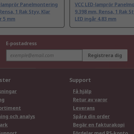
-lamprör Panelmontering
VCC LED-lamprör Panelm
Rensa, 1 Rak Styv, Klar
9.398 mm, Rensa, 1 Rak St
år 5 mm
LED ingår 4.83 mm
E-postadress
Registrera dig
ster
Support
sningar
Få hjälp
ng
Retur av varor
ortiment
Leverans
ning och analys
Spåra din order
ark
Begär en fakturakopi
Support
Fördelar med RS-konto