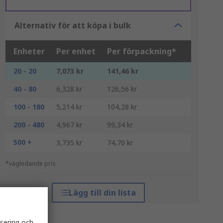
Alternativ för att köpa i bulk
Enheter
Per enhet
Per förpackning*
20 - 20
7,073 kr
141,46 kr
40 - 80
6,328 kr
126,56 kr
100 - 180
5,214 kr
104,28 kr
200 - 480
4,967 kr
99,34 kr
500 +
3,735 kr
74,70 kr
*vägledande pris
Lägg till din lista
isering och