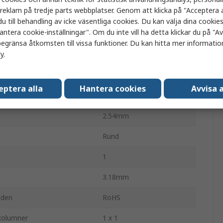
a reklam på tredje parts webbplatser. Genom att klicka på "Acceptera a
Panelmontering
u till behandling av icke väsentliga cookies. Du kan välja dina cooki
antera cookie-inställningar". Om du inte vill ha detta klickar du på "Avv
Klar
egränsa åtkomsten till vissa funktioner. Du kan hitta mer information
cy
.
1
Ja
eptera alla
Hantera cookies
Avvisa a
Rensa
2.54mm
Rund
1
3.18mm
nden
RoHS
-kolumner
1 x 1