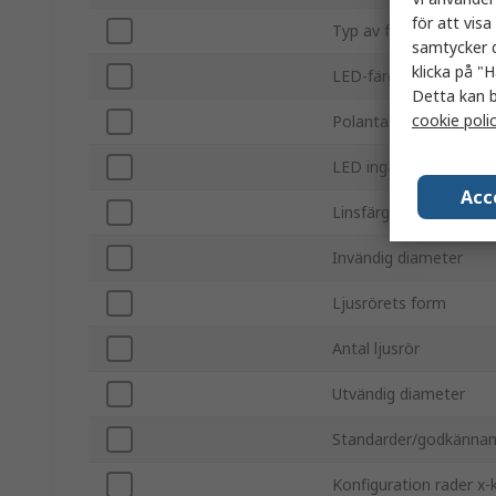
för att vis
Typ av fäste
samtycker d
klicka på "H
LED-färg
Detta kan b
cookie poli
Polantal
LED ingår
Acc
Linsfärg
Invändig diameter
Ljusrörets form
Antal ljusrör
Utvändig diameter
Standarder/godkänna
Konfiguration rader x