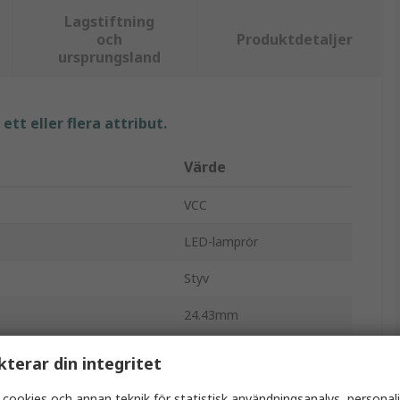
Lagstiftning
och
Produktdetaljer
ursprungsland
tt eller flera attribut.
Värde
VCC
LED-lamprör
Styv
24.43mm
Rak
kterar din integritet
3 mm
 cookies och annan teknik för statistisk användningsanalys, personal