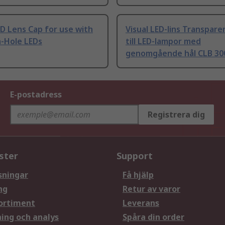
ED Lens Cap for use with
Visual LED-lins Transpar
-Hole LEDs
till LED-lampor med
genomgående hål CLB 30
E-postadress
Registrera dig
ster
Support
sningar
Få hjälp
ng
Retur av varor
ortiment
Leverans
ning och analys
Spåra din order