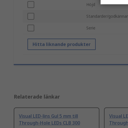
Höjd
Standarder/godkänna
Serie
Hitta liknande produkter
Relaterade länkar
Visual LED-lins Gul 5 mm till
Visual LE
Through-Hole LEDs CLB 300
Through