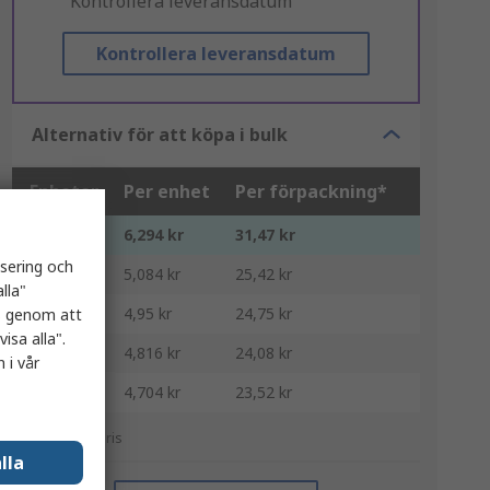
"Kontrollera leveransdatum"
Kontrollera leveransdatum
Alternativ för att köpa i bulk
Enheter
Per enhet
Per förpackning*
5 - 20
6,294 kr
31,47 kr
isering och
25 - 95
5,084 kr
25,42 kr
lla"
100 - 245
4,95 kr
24,75 kr
es genom att
isa alla".
250 - 495
4,816 kr
24,08 kr
 i vår
500 +
4,704 kr
23,52 kr
*vägledande pris
lla