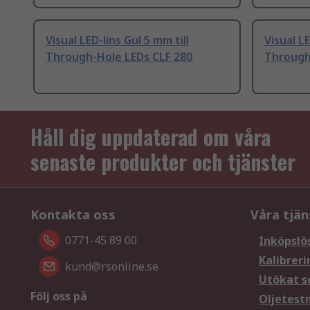
Visual LED-lins Gul 5 mm till
Visual L
Through-Hole LEDs CLF 280
Through
Håll dig uppdaterad om våra
senaste produkter och tjänster
Kontakta oss
Våra tjän
0771-45 89 00
Inköpslö
Kalibreri
kund@rsonline.se
Utökat s
Följ oss på
Oljetest