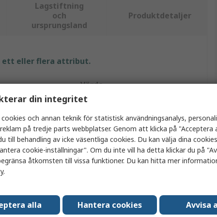
Lagstiftning
och
Produktdetaljer
ursprungsland
tt eller flera attribut.
Värde
kterar din integritet
Visual
 cookies och annan teknik för statistisk användningsanalys, personal
LED-lins
a reklam på tredje parts webbplatser. Genom att klicka på "Acceptera a
u till behandling av icke väsentliga cookies. Du kan välja dina cooki
Through-Hole LEDs
antera cookie-inställningar". Om du inte vill ha detta klickar du på "Avv
egränsa åtkomsten till vissa funktioner. Du kan hitta mer information
Gul
cy
.
5mm
eptera alla
Hantera cookies
Avvisa a
1.78mm