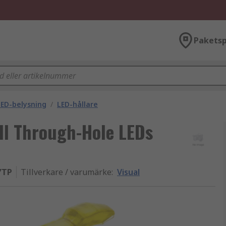
Paketsp
ED-belysning
/
LED-hållare
ill Through-Hole LEDs
YTP
Tillverkare / varumärke
:
Visual