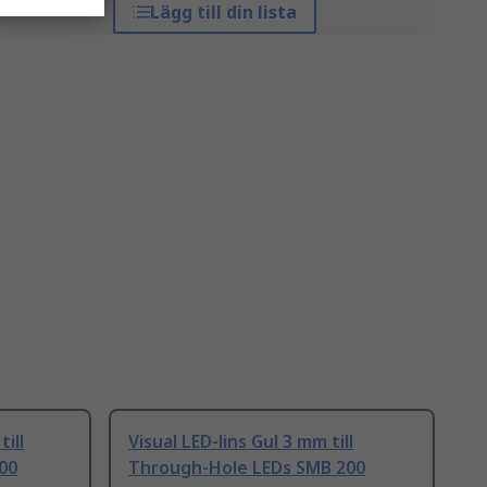
Lägg till din lista
ill
Visual LED-lins Gul 3 mm till
00
Through-Hole LEDs SMB 200