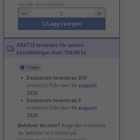
to
välj eller skriv kvantitet
Basket
Lägg i korgen
GRATIS leverans för online
beställningar över 750,00 kr
I lager
Dessutom levereras
870
enhet(er) från den
10 augusti
2026
Dessutom levereras
5
enhet(er) från den
10 augusti
2026
Behöver du mer?
Ange den kvantitet
du behöver och klicka på