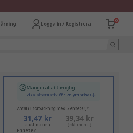
0
årning
Logga in / Registrera
Mängdrabatt möjlig
Visa alternativ för volympriser
Antal (1 förpackning med 5 enheter)*
31,47 kr
39,34 kr
(exkl. moms)
(inkl. moms)
Add
Enheter