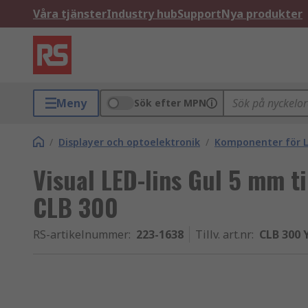
Våra tjänster
Industry hub
Support
Nya produkter
Meny
Sök efter MPN
/
Displayer och optoelektronik
/
Komponenter för L
Visual LED-lins Gul 5 mm t
CLB 300
RS-artikelnummer
:
223-1638
Tillv. art.nr
:
CLB 300 