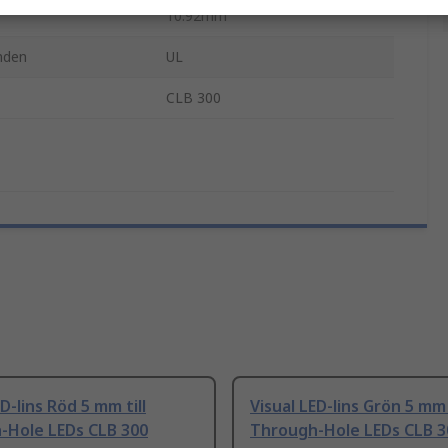
10.92mm
nden
UL
CLB 300
D-lins Röd 5 mm till
Visual LED-lins Grön 5 mm t
-Hole LEDs CLB 300
Through-Hole LEDs CLB 3