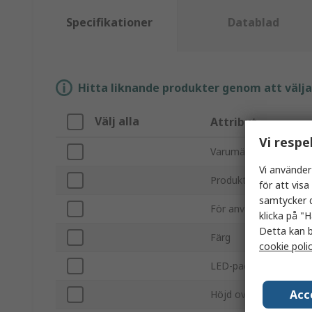
Specifikationer
Datablad
Hitta liknande produkter genom att välja e
Välj alla
Attribut
Vi respe
Varumärke
Vi använder
Produkttyp
för att vis
samtycker d
För användning med
klicka på "H
Detta kan b
Färg
cookie poli
LED-packstorlek
Acc
Höjd ovanför panel