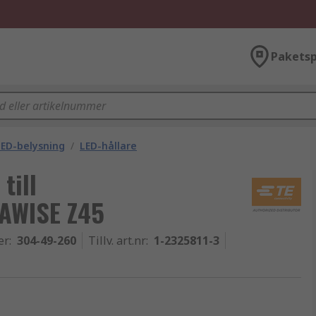
Paketsp
ED-belysning
/
LED-hållare
till
AWISE Z45
er
:
304-49-260
Tillv. art.nr
:
1-2325811-3