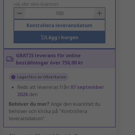
to
välj eller skriv kvantitet
Basket
Kontrollera leveransdatum
Lägg i korgen
GRATIS leverans för online
beställningar över 750,00 kr
Lagerförs av tillverkaren
Redo att levereras från
07 september
2026
den
Behöver du mer?
Ange den kvantitet du
behöver och klicka på "Kontrollera
leveransdatum"