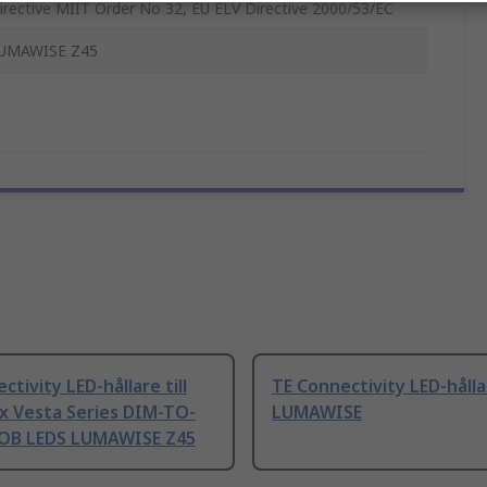
irective MIIT Order No 32, EU ELV Directive 2000/53/EC
UMAWISE Z45
ctivity LED-hållare till
TE Connectivity LED-håll
x Vesta Series DIM-TO-
LUMAWISE
OB LEDS LUMAWISE Z45