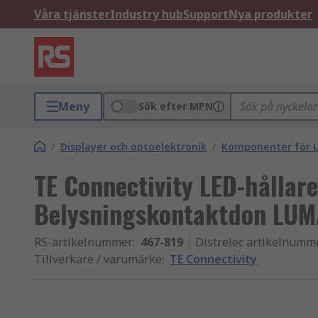
Våra tjänster
Industry hub
Support
Nya produkter
Meny
Sök efter MPN
/
Displayer och optoelektronik
/
Komponenter för L
TE Connectivity LED-hållare 
Belysningskontaktdon LUM
RS-artikelnummer
:
467-819
Distrelec artikelnumm
Tillverkare / varumärke
:
TE Connectivity