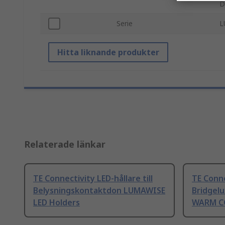
D
Serie
L
Hitta liknande produkter
Relaterade länkar
TE Connectivity LED-hållare till
TE Conne
Belysningskontaktdon LUMAWISE
Bridgelu
LED Holders
WARM C