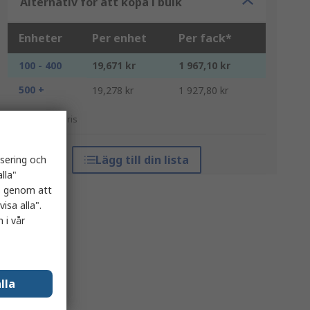
Alternativ för att köpa i bulk
Enheter
Per enhet
Per fack*
100 - 400
19,671 kr
1 967,10 kr
500 +
19,278 kr
1 927,80 kr
*vägledande pris
Lägg till din lista
isering och
lla"
es genom att
isa alla".
 i vår
lla