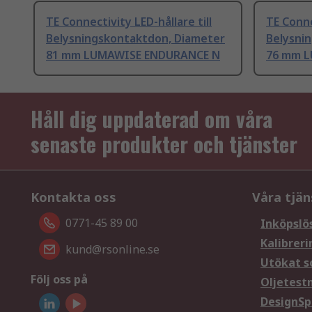
TE Connectivity LED-hållare till
TE Conne
Belysningskontaktdon, Diameter
Belysni
81 mm LUMAWISE ENDURANCE N
76 mm 
Håll dig uppdaterad om våra
senaste produkter och tjänster
Kontakta oss
Våra tjän
0771-45 89 00
Inköpslö
Kalibreri
kund@rsonline.se
Utökat s
Följ oss på
Oljetest
DesignSp