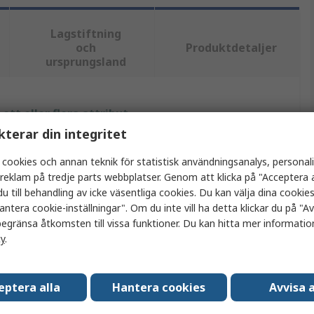
Lagstiftning
och
Produktdetaljer
ursprungsland
tt eller flera attribut.
kterar din integritet
ärde
 cookies och annan teknik för statistisk användningsanalys, personal
a reklam på tredje parts webbplatser. Genom att klicka på "Acceptera a
E Connectivity
u till behandling av icke väsentliga cookies. Du kan välja dina cooki
ED-hållare
antera cookie-inställningar". Om du inte vill ha detta klickar du på "Avv
egränsa åtkomsten till vissa funktioner. Du kan hitta mer information
ED-hållare
cy
.
elysningskontaktdon
eptera alla
Hantera cookies
Avvisa a
U RoHS Directive 2011/65/EU, IEC 60838, EU REACH
egulation (EC) No. 1907/2006, 2016, China RoHS 2