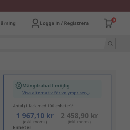
0
årning
Logga in / Registrera
Mängdrabatt möjlig
Visa alternativ för volympriser
Antal (1 fack med 100 enheter)*
1 967,10 kr
2 458,90 kr
(exkl. moms)
(inkl. moms)
Add
Enheter