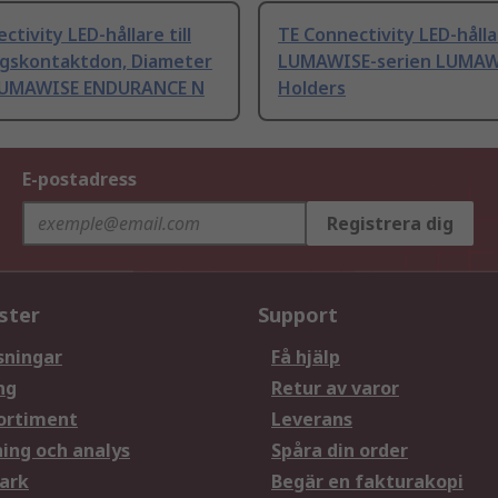
ctivity LED-hållare till
TE Connectivity LED-hållar
ngskontaktdon, Diameter
LUMAWISE-serien LUMAW
LUMAWISE ENDURANCE N
Holders
E-postadress
Registrera dig
ster
Support
sningar
Få hjälp
ng
Retur av varor
ortiment
Leverans
ning och analys
Spåra din order
ark
Begär en fakturakopi