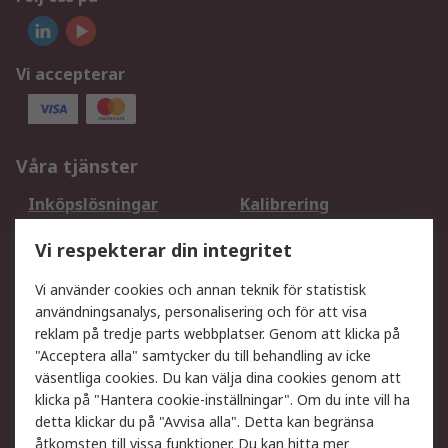
Vi accepterar
Våra tjänster
Inköpslösningar
Kalibrering
Utökat sortiment
Oljetestning och analys
Vi respekterar din integritet
DesignSpark
Teknisk Support
Ditt lokala säljteam
Exportlösningar
Vi använder cookies och annan teknik för statistisk
användningsanalys, personalisering och för att visa
reklam på tredje parts webbplatser. Genom att klicka på
Support
"Acceptera alla" samtycker du till behandling av icke
Få hjälp
Retur av varor
väsentliga cookies. Du kan välja dina cookies genom att
klicka på "Hantera cookie-inställningar". Om du inte vill ha
Leverans
Spåra din order
detta klickar du på "Avvisa alla". Detta kan begränsa
Begär en fakturakopi
Fördelar med RS-konto
åtkomsten till vissa funktioner. Du kan hitta mer