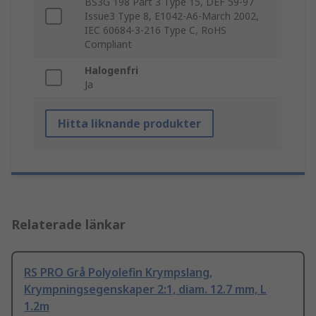
BS3G 198 Part 3 Type 15, DEF 59-97
Issue3 Type 8, E1042-A6-March 2002,
IEC 60684-3-216 Type C, RoHS
Compliant
Halogenfri
Ja
Hitta liknande produkter
Relaterade länkar
RS PRO Grå Polyolefin Krympslang,
Krympningsegenskaper 2:1, diam. 12.7 mm, L
1.2m