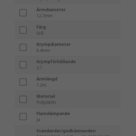
Ärmdiameter
12.7mm
Färg
Grå
Krympdiameter
6.4mm
Krympförhållande
2:1
Ärmlängd
1.2m
Material
Polyolefin
Flamdämpande
Ja
Standarder/godkännanden