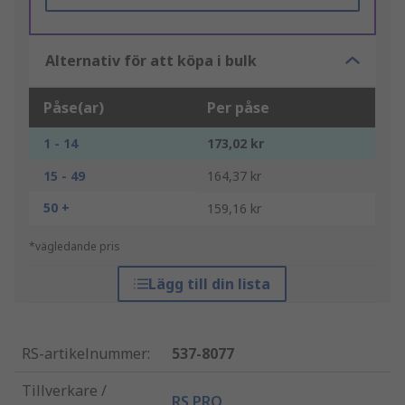
Alternativ för att köpa i bulk
Påse(ar)
Per påse
1 - 14
173,02 kr
15 - 49
164,37 kr
50 +
159,16 kr
*vägledande pris
Lägg till din lista
RS-artikelnummer
:
537-8077
Tillverkare /
RS PRO