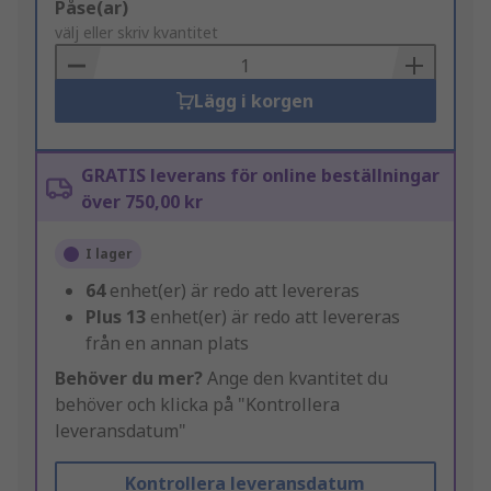
Add
Påse(ar)
to
välj eller skriv kvantitet
Basket
Lägg i korgen
GRATIS leverans för online beställningar
över 750,00 kr
I lager
64
enhet(er) är redo att levereras
Plus
13
enhet(er) är redo att levereras
från en annan plats
Behöver du mer?
Ange den kvantitet du
behöver och klicka på "Kontrollera
leveransdatum"
Kontrollera leveransdatum