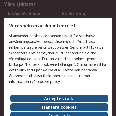
Våra tjänster
Inköpslösningar
Kalibrering
Utökat sortiment
Oljetestning och analys
Vi respekterar din integritet
DesignSpark
Teknisk Support
Ditt lokala säljteam
Exportlösningar
Vi använder cookies och annan teknik för statistisk
användningsanalys, personalisering och för att visa
reklam på tredje parts webbplatser. Genom att klicka på
Support
"Acceptera alla" samtycker du till behandling av icke
Få hjälp
Retur av varor
väsentliga cookies. Du kan välja dina cookies genom att
klicka på "Hantera cookie-inställningar". Om du inte vill ha
Leverans
Spåra din order
detta klickar du på "Avvisa alla". Detta kan begränsa
Begär en fakturakopi
Fördelar med RS-konto
åtkomsten till vissa funktioner. Du kan hitta mer
Betalningsalternativ
Okdo
information i vår
cookie policy
.
Om RS
Acceptera alla
Om RS
Försäljningsvillkor
Hantera cookies
Det juridiska
Press Centre
Avvisa alla