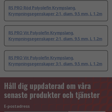
RS PRO Röd Polyolefin Krympslang,
Krympningsegenskaper 2:1, diam. 9.5 mm, L 1.2m
RS PRO Vit Polyolefin Krympslang,
Krympningsegenskaper 2:1, diam. 9.5 mm, L 1.2m
RS PRO Vit Polyolefin Krympslang,
Krympningsegenskaper 3:1, diam. 9.5 mm, L 1.2m
Håll dig uppdaterad om våra
senaste produkter och tjänster
E-postadress