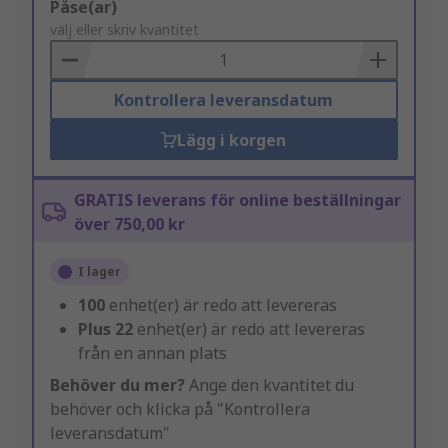
Add
Påse(ar)
to
välj eller skriv kvantitet
Basket
Kontrollera leveransdatum
Lägg i korgen
GRATIS leverans för online beställningar
över 750,00 kr
I lager
100
enhet(er) är redo att levereras
Plus
22
enhet(er) är redo att levereras
från en annan plats
Behöver du mer?
Ange den kvantitet du
behöver och klicka på "Kontrollera
leveransdatum"