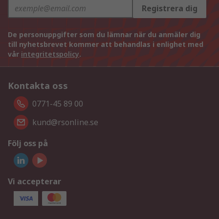
Registrera dig
De personuppgifter som du lämnar när du anmäler dig
till nyhetsbrevet kommer att behandlas i enlighet med
vår
integritetspolicy
.
Kontakta oss
0771-45 89 00
kund@rsonline.se
Följ oss på
Vi accepterar