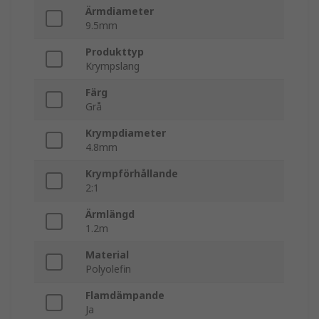
Ärmdiameter
9.5mm
Produkttyp
Krympslang
Färg
Grå
Krympdiameter
4.8mm
Krympförhållande
2:1
Ärmlängd
1.2m
Material
Polyolefin
Flamdämpande
Ja