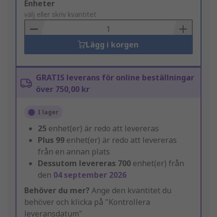
Add
Enheter
to
välj eller skriv kvantitet
Basket
Lägg i korgen
GRATIS leverans för online beställningar
över 750,00 kr
I lager
25
enhet(er) är redo att levereras
Plus
99
enhet(er) är redo att levereras
från en annan plats
Dessutom levereras
700
enhet(er) från
den
04 september 2026
Behöver du mer?
Ange den kvantitet du
behöver och klicka på "Kontrollera
leveransdatum"