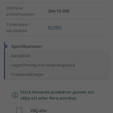
Distrelec
304-19-098
artikelnummer
:
Tillverkare /
RS PRO
varumärke
:
Specifikationer
Datablad
Lagstiftning och ursprungsland
Produktdetaljer
Hitta liknande produkter genom att
välja ett eller flera attribut.
Välj alla