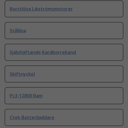
Borstlösa Likströmsmotorer
Stållina
Självhäftande Kardborreband
Skiftnyckel
Pc3-12800 Ram
Ctek Batteriladdare