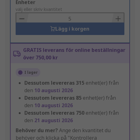
Add
Enheter
to
välj eller skriv kvantitet
Basket
Lägg i korgen
GRATIS leverans för online beställningar
över 750,00 kr
I lager
Dessutom levereras
315
enhet(er) från
den
10 augusti 2026
Dessutom levereras
85
enhet(er) från
den
10 augusti 2026
Dessutom levereras
750
enhet(er) från
den
21 augusti 2026
Behöver du mer?
Ange den kvantitet du
behöver och klicka på "Kontrollera