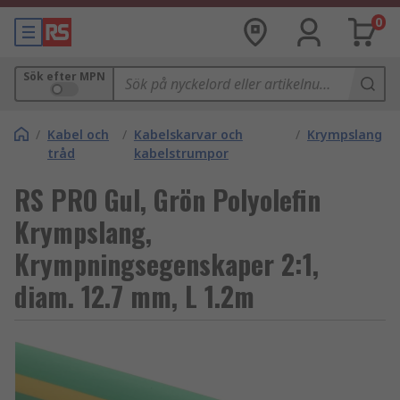
0
Sök efter MPN
/
Kabel och
/
Kabelskarvar och
/
Krympslang
tråd
kabelstrumpor
RS PRO Gul, Grön Polyolefin
Krympslang,
Krympningsegenskaper 2:1,
diam. 12.7 mm, L 1.2m