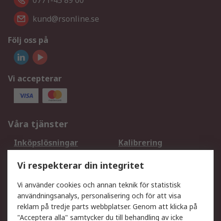
0771-45 89 00
kund@rsonline.se
Följ oss på
Vi accepterar
Våra tjänster
Inköpslösningar
Kalibrering
Utökat sortiment
Oljetestning och analys
Vi respekterar din integritet
DesignSpark
Teknisk Support
Ditt lokala säljteam
Exportlösningar
Vi använder cookies och annan teknik för statistisk
användningsanalys, personalisering och för att visa
reklam på tredje parts webbplatser. Genom att klicka på
Support
"Acceptera alla" samtycker du till behandling av icke